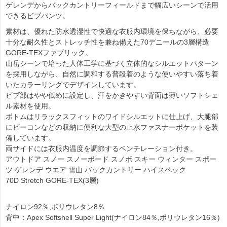
ゲレンデからバックカントリーフィールドまで幅広いシーンで活用
できるビブパンツ。
素材は、優れた防水透湿性で快適な衣服内環境を保ちながら、必要
十分な耐久性とストレッチ性を兼ね備えた70デニールの3層構造
GORE-TEXファブリック。
山岳シーンで培った人体工学に基づく立体的なシルエットパターン
を採用しながら、自然に調和する普段着のような使いやすい落ち着
いたカラーリングでデザインしています。
ビブ部はやや低めに設定し、汗をかきやすい背面は薄いソフトシェ
ル素材を使用。
ボトムはリラックスフィットのワイドシルエットに仕上げ、大腿部
にビーコンなどの収納に便利な大型の止水ファスナーポケットを装
備しています。
両サイドには衣服内温度を調節するベンチレーション付き。
アウトドア スノー スノーボード スノボ スキー ウィンター スポー
ツ ゲレンデ ウエア 雪山 バックカントリー ハイスペック
70D Stretch GORE-TEX(3層)
ナイロン92％,ポリウレタン8％
背中：Apex Softshell Super Light(ナイロン84％,ポリウレタン16％)