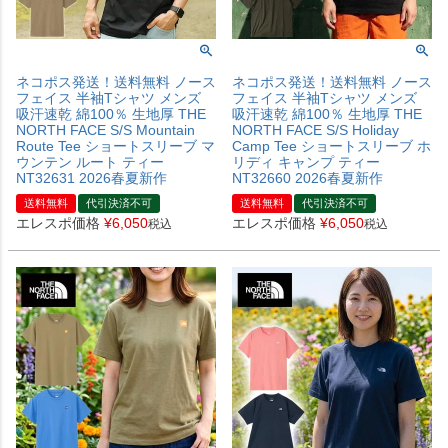
ネコポス発送！送料無料 ノース
ネコポス発送！送料無料 ノース
フェイス 半袖Tシャツ メンズ
フェイス 半袖Tシャツ メンズ
吸汗速乾 綿100％ 生地厚 THE
吸汗速乾 綿100％ 生地厚 THE
NORTH FACE S/S Mountain
NORTH FACE S/S Holiday
Route Tee ショートスリーブ マ
Camp Tee ショートスリーブ ホ
ウンテン ルート ティー
リディ キャンプ ティー
NT32631 2026春夏新作
NT32660 2026春夏新作
送料無料
代引決済不可
送料無料
代引決済不可
エレスポ価格
¥
6,050
エレスポ価格
¥
6,050
税込
税込