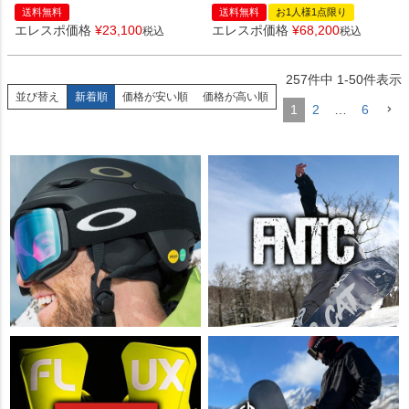
送料無料
送料無料
お1人様1点限り
エレスポ価格
¥
23,100
エレスポ価格
¥
68,200
税込
税込
257
件中
1
-
50
件表示
並び替え
新着順
価格が安い順
価格が高い順
1
2
…
6