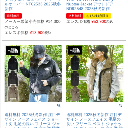
ルオーバー NT62533 2025秋冬
Nuptse Jacket アウトドア
新作
ND92548 2025秋冬新作
送料無料
送料無料
お1人様1点限り
メーカー希望小売価格
¥
14,300
エレスポ価格
¥
53,900
税込
のところ
エレスポ価格
¥
13,900
税込
送料無料 2025秋冬新作 注目デ
送料無料 2025秋冬新作 注目デ
ザイン ノースフェイス ショー
ザイン ノースフェイス 毛足の
ト丈 毛足の長い フリース ジャ
長い フリース ベスト ジャケッ