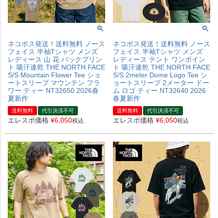
ネコポス発送！送料無料 ノース
ネコポス発送！送料無料 ノース
フェイス 半袖Tシャツ メンズ
フェイス 半袖Tシャツ メンズ
レディース 山 花 バックプリン
レディース テント ワンポイン
ト 吸汗速乾 THE NORTH FACE
ト 吸汗速乾 THE NORTH FACE
S/S Mountain Flower Tee ショ
S/S 2meter Dome Logo Tee シ
ートスリーブ マウンテン フラ
ョートスリーブ 2メーター ドー
ワー ティー NT32650 2026春
ム ロゴ ティー NT32640 2026
夏新作
春夏新作
送料無料
代引決済不可
送料無料
代引決済不可
エレスポ価格
¥
6,050
エレスポ価格
¥
6,050
税込
税込