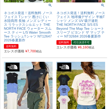
ネコポス発送！送料無料 ノース
ネコポス発送！送料無料 ノース
フェイス Tシャツ 透けにくい
フェイス 地球儀デザイン 半袖T
水陸両用 長袖 メンズ レディー
シャツ メンズ UV 吸汗速乾
ス リラックスシルエット THE
THE NORTH FACE S/S ES
NORTH FACE ウォーター スム
Beyond The Map Tee ショート
ース ティー L/S Water Smooth
スリーブ ビヨンド ザ マップ テ
Tee ラッシュTシャツ NT12647
ィー NT32684 2026春夏新作
2026春夏新作
送料無料
代引決済不可
送料無料
エレスポ価格
¥
6,160
税込
エレスポ価格
¥
7,700
税込