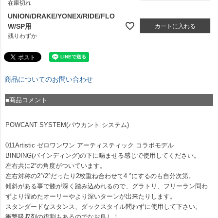
在庫切れ
UNION/DRAKE/YONEX/RIDE/FLO
W/SP用
カートに入れる
残りわずか
商品についてのお問い合わせ
■商品コメント
POWCANT SYSTEM(パウカント システム)
011Artistic ゼロワンワン アーティスティック コラボモデル
BINDING(バインディング)の下に噛ませる感じで使用してください。
左右共に2°の角度がついています。
左右対称の2°/2°だったり2枚重ね合わせて4 °にするのも自分次第。
傾斜がある事で膝が深く踏み込めれるので、グラトリ、フリーラン問わ
ずより溜めたオーリーやより深いターンが出来たりします。
スタンダードなスタンス、ダックスタイル問わずに使用して下さい。
衝撃吸収剤の役割もあるのでなお良し！