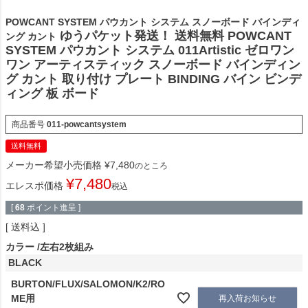
POWCANT SYSTEM パウカント システム スノーボード バインディ
ゆうパケット発送！ 送料無料 POWCANT
ング カント
SYSTEM パウカント システム 011Artistic ゼロワン
ワン アーティスティック スノーボード バインディン
グ カント 取り付け プレート BINDING バイン ビンデ
ィング 板 ボード
商品番号
011-powcantsystem
送料無料
メーカー希望小売価格
¥
7,480
のところ
¥
7,480
エレスポ価格
税込
[
68
ポイント進呈 ]
送料込
カラー
左右2枚組み
BLACK
BURTON/FLUX/SALOMON/K2/RO
ME用
再入荷お知らせ