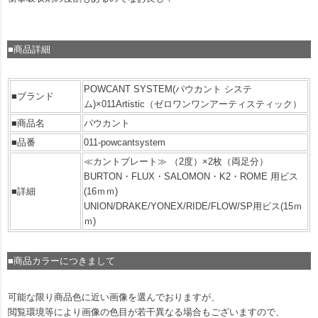
■商品詳細
POWCANT SYSTEM(パウカント システ
■ブランド
ム)×011Artistic（ゼロワンワンアーティスティック）
■商品名
パウカント
■品番
011-powcantsystem
≪カントプレート≫ （2度）×2枚（両足分）
BURTON・FLUX・SALOMON・K2・ROME 用ビス
■詳細
(16ｍｍ)
UNION/DRAKE/YONEX/RIDE/FLOW/SP用ビス(15ｍ
ｍ)
■商品カラーにつきまして
可能な限り商品色に近い画像を選んでおりますが、
閲覧環境等により画像の色目が若干異なる場合もございますので、