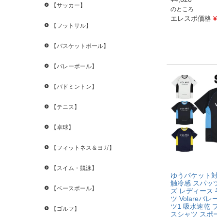
【サッカー】
のところ
エレスポ価格
¥
【フットサル】
【バスケットボール】
【バレーボール】
【バドミントン】
【テニス】
【卓球】
【フィットネス＆ヨガ】
【スイム・競泳】
ゆうパケット
触冷感 スパッ
【ベースボール】
ズ レディース 
ツ Volareバ
ツ1 吸水速乾 
【ゴルフ】
スシャツ スポ