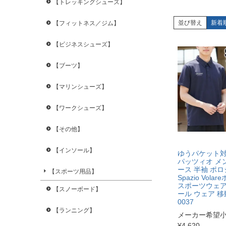
【トレッキングシューズ】
並び替え
新着
【フィットネス／ジム】
【ビジネスシューズ】
【ブーツ】
【マリンシューズ】
【ワークシューズ】
【その他】
【インソール】
ゆうパケット
パッツィオ メ
ース 半袖 ポ
【スポーツ用品】
Spazio Vola
スポーツウェア
【スノーボード】
ール ウェア 移動
0037
【ランニング】
メーカー希望
¥
4,620