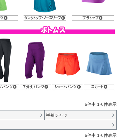
6
件中
1
-
6
件表示
半袖シャツ
6
件中
1
-
6
件表示