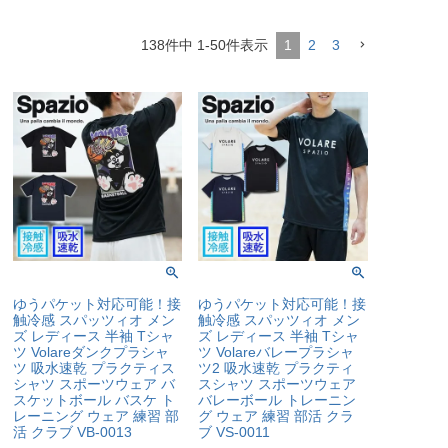
138
件中
1
-
50
件表示
1
2
3
ゆうパケット対応可能！接
ゆうパケット対応可能！接
触冷感 スパッツィオ メン
触冷感 スパッツィオ メン
ズ レディース 半袖 Tシャ
ズ レディース 半袖 Tシャ
ツ Volareダンクプラシャ
ツ Volareバレープラシャ
ツ 吸水速乾 プラクティス
ツ2 吸水速乾 プラクティ
シャツ スポーツウェア バ
スシャツ スポーツウェア
スケットボール バスケ ト
バレーボール トレーニン
レーニング ウェア 練習 部
グ ウェア 練習 部活 クラ
活 クラブ VB-0013
ブ VS-0011