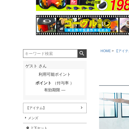
HOME
【アイテ
ゲスト
さん
利用可能ポイント
ポイント
（付与率 ）
有効期限
【アイテム】
メンズ
上下セット