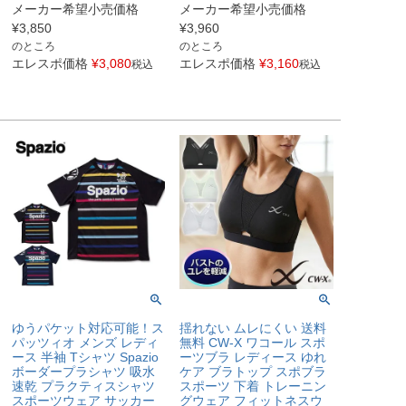
メーカー希望小売価格
メーカー希望小売価格
¥
3,850
¥
3,960
のところ
のところ
エレスポ価格
¥
3,080
エレスポ価格
¥
3,160
税込
税込
ゆうパケット対応可能！ス
揺れない ムレにくい 送料
パッツィオ メンズ レディ
無料 CW-X ワコール スポ
ース 半袖 Tシャツ Spazio
ーツブラ レディース ゆれ
ボーダープラシャツ 吸水
ケア ブラトップ スポブラ
速乾 プラクティスシャツ
スポーツ 下着 トレーニン
スポーツウェア サッカー
グウェア フィットネスウ