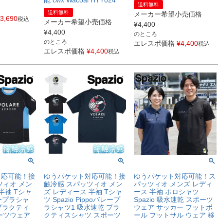
能 cwx Wacoal HTY024
送料無料
送料無料
メーカー希望小売価格
3,690
税込
メーカー希望小売価格
¥
4,400
¥
4,400
のところ
のところ
エレスポ価格
¥
4,400
税込
エレスポ価格
¥
4,400
税込
対応可能！接
ゆうパケット対応可能！接
ゆうパケット対応可能！ス
ツィオ メン
触冷感 スパッツィオ メン
パッツィオ メンズ レディ
半袖 Tシャ
ズ レディース 半袖 Tシャ
ース 半袖 ポロシャツ
レープラシャ
ツ Spazio Pippoバレープ
Spazio 吸水速乾 スポーツ
プラクティ
ラシャツ1 吸水速乾 プラ
ウェア サッカー フットボ
ーツウェア
クティスシャツ スポーツ
ール フットサル ウェア 移