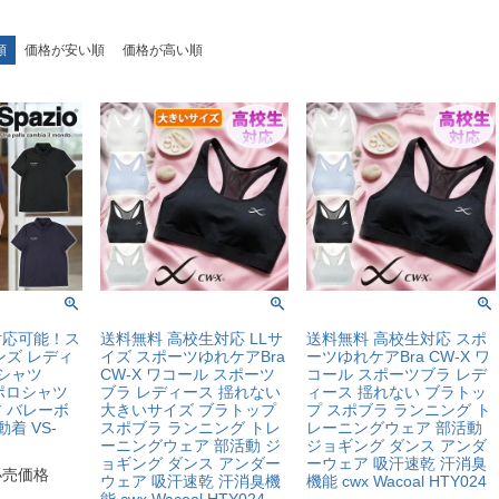
順
価格が安い順
価格が高い順
対応可能！ス
送料無料 高校生対応 LLサ
送料無料 高校生対応 スポ
ンズ レディ
イズ スポーツゆれケアBra
ーツゆれケアBra CW-X ワ
ロシャツ
CW-X ワコール スポーツ
コール スポーツブラ レデ
reポロシャツ
ブラ レディース 揺れない
ィース 揺れない ブラトッ
 バレーボ
大きいサイズ ブラトップ
プ スポブラ ランニング ト
着 VS-
スポブラ ランニング トレ
レーニングウェア 部活動
ーニングウェア 部活動 ジ
ジョギング ダンス アンダ
ョギング ダンス アンダー
ーウェア 吸汗速乾 汗消臭
小売価格
ウェア 吸汗速乾 汗消臭機
機能 cwx Wacoal HTY024