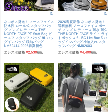
ネコポス発送！ ノースフェイス
2026春夏新作 ネコポス発送！
防水性 ロール式 スタッフバッ
送料無料 ノースフェイス ポー
グ メンズ レディース THE
チ メンズ レディース 耐水 耐久
NORTH FACE PF Stuff Bag ピ
THE NORTH FACE ライト ライ
ーエフ スタッフ バッグ 9L バッ
トボックス 6L BC Lite Box 5 バ
グインバッグ 収納バッグ
ッグインバッグ 小物入れ スタ
NM62414 2026春夏新色
ッフバッグ NM82603
エレスポ価格
¥
2,530
エレスポ価格
¥
4,400
税込
税込