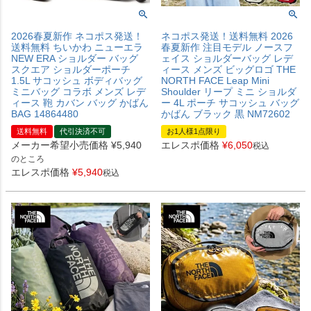
2026春夏新作 ネコポス発送！
ネコポス発送！送料無料 2026
送料無料 ちいかわ ニューエラ
春夏新作 注目モデル ノースフ
NEW ERA ショルダー バッグ
ェイス ショルダーバッグ レデ
スクエア ショルダーポーチ
ィース メンズ ビッグロゴ THE
1.5L サコッシュ ボディバッグ
NORTH FACE Leap Mini
ミニバッグ コラボ メンズ レデ
Shoulder リープ ミニ ショルダ
ィース 鞄 カバン バッグ かばん
ー 4L ポーチ サコッシュ バッグ
BAG 14864480
かばん ブラック 黒 NM72602
送料無料
代引決済不可
お1人様1点限り
メーカー希望小売価格
¥
5,940
エレスポ価格
¥
6,050
税込
のところ
エレスポ価格
¥
5,940
税込