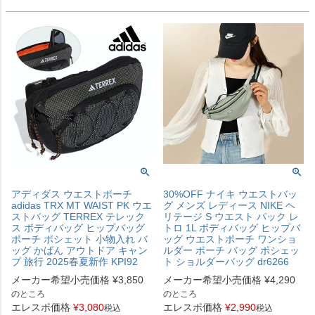
アディダス ウエストポーチ
30%OFF ナイキ ウエストバッ
adidas TRX MT WAIST PK ウエ
グ メンズ レディース NIKE ヘ
ストバッグ TERREX テレック
リテージ S ウエスト パック レ
ス ボディバッグ ヒップバッグ
トロ 1L ボディバッグ ヒップバ
ポーチ ポシェット 小物入れ バ
ッグ ウエストポーチ ワンショ
ッグ かばん アウトドア キャン
ルダー ポーチ バッグ ポシェッ
プ 旅行 2025春夏新作 KPI92
ト ショルダーバッグ dr6266
メーカー希望小売価格
¥
3,850
メーカー希望小売価格
¥
4,290
のところ
のところ
エレスポ価格
¥
3,080
エレスポ価格
¥
2,990
税込
税込