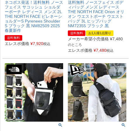
ネコポス発送！送料無料 ノース
送料無料 ノースフェイス ボデ
フェイス サコッシュ ショルダ
ィバッグ メンズ レディース
ーポーチ レディース メンズ 2L
THE NORTH FACE Orion オリ
THE NORTH FACE ピレネーシ
オン ウエストポーチ ウエスト
ョルダーS Pyrenees Shoulder
バッグ 3L ヒップバッグ
S ブラック 黒 NM82509 2025
NM72355 ブラック 黒
春夏新作
送料無料
お1人様1点限り
送料無料
メーカー希望小売価格
¥
7,480
エレスポ価格
¥
7,920
税込
のところ
エレスポ価格
¥
7,480
税込