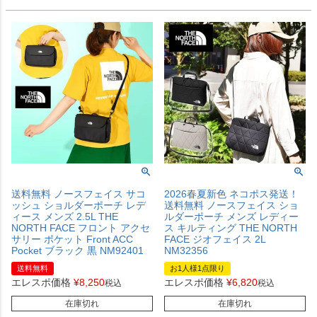
送料無料 ノースフェイス サコ
2026春夏新色 ネコポス発送！
ッシュ ショルダーポーチ レデ
送料無料 ノースフェイス ショ
ィース メンズ 2.5L THE
ルダーポーチ メンズ レディー
NORTH FACE フロント アクセ
ス キルティング THE NORTH
サリー ポケット Front ACC
FACE ジオフェイス 2L
Pocket ブラック 黒 NM92401
NM32356
送料無料
お1人様1点限り
エレスポ価格
¥
8,250
エレスポ価格
¥
6,820
税込
税込
在庫切れ
在庫切れ