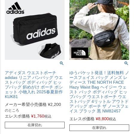
アディダス ウエストポーチ
ゆうパケット発送！送料無料 ノ
adidas リニア バンバッグ ウエ
ースフェイス バッグ メンズ レ
ストバッグ ボディバッグ ヒッ
ディース THE NORTH FACE
プバッグ 斜めがけ ポーチ ポシ
Hazy Waist Bag ヘイジー ウェ
ェット 小物入れ 2025春夏新作
スト バック ボディバッグ ヒッ
KUK81
プバッグ ウエストポーチ ウエ
ストバッグ 4リットル アウトド
メーカー希望小売価格
¥
2,200
ア バッグ ポーチ ザ ノースフェ
のところ
イス ブラック 黒 NM82457
エレスポ価格
¥
1,760
税込
エレスポ価格
¥
8,800
税込
在庫切れ
在庫切れ