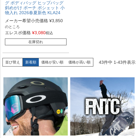
グ ボディバッグ ヒップバッグ
斜めがけ ポーチ ポシェット 小
物入れ 2026春夏新色 KLA24
メーカー希望小売価格
¥
3,850
のところ
エレスポ価格
¥
3,080
税込
在庫切れ
43
件中
1
-
43
件表示
並び替え
新着順
価格が安い順
価格が高い順