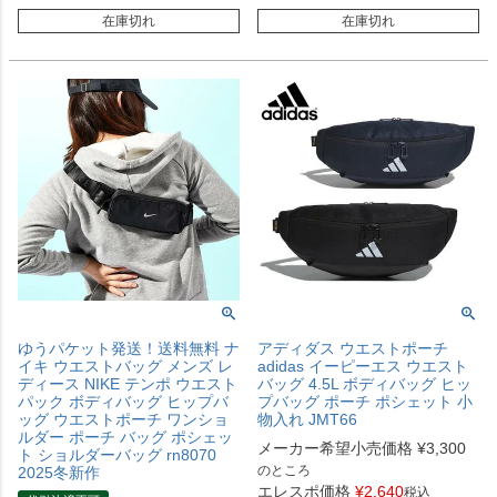
在庫切れ
在庫切れ
ゆうパケット発送！送料無料 ナ
アディダス ウエストポーチ
イキ ウエストバッグ メンズ レ
adidas イーピーエス ウエスト
ディース NIKE テンポ ウエスト
バッグ 4.5L ボディバッグ ヒッ
パック ボディバッグ ヒップバ
プバッグ ポーチ ポシェット 小
ッグ ウエストポーチ ワンショ
物入れ JMT66
ルダー ポーチ バッグ ポシェッ
メーカー希望小売価格
¥
3,300
ト ショルダーバッグ rn8070
のところ
2025冬新作
エレスポ価格
¥
2,640
税込