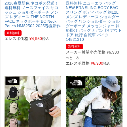
2026春夏新色 ネコポス発送！
送料無料 ニューエラ バッグ
送料無料 ノースフェイス サコ
NEW ERA SLING BODY BAG
ッシュ ショルダーポーチ メン
スリング ボディバッグ 約12L
ズ レディース THE NORTH
メンズ レディース ショルダー
FACE ネックポーチ BC Neck
バッグ ワンショルダー ショル
Pouch NM82502 2025春夏新作
ダーポーチ メッセンジャー 斜
め掛け バッグ カバン 鞄 アウト
送料無料
ドア 旅行 自転車 バイク
エレスポ価格
¥
4,950
税込
14521310
送料無料
メーカー希望小売価格
¥
6,930
のところ
エレスポ価格
¥
6,930
税込