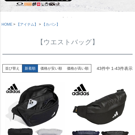
HOME
【アイテム】
【カバン】
【ウエストバッグ】
43
件中
1
-
43
件表示
並び替え
新着順
価格が安い順
価格が高い順