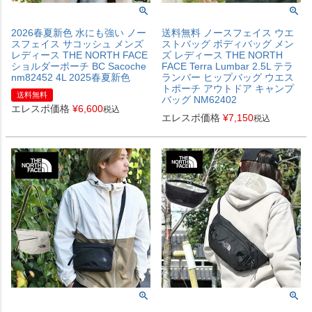
2026春夏新色 水にも強い ノー
送料無料 ノースフェイス ウエ
スフェイス サコッシュ メンズ
ストバッグ ボディバッグ メン
レディース THE NORTH FACE
ズ レディース THE NORTH
ショルダーポーチ BC Sacoche
FACE Terra Lumbar 2.5L テラ
nm82452 4L 2025春夏新色
ランバー ヒップバッグ ウエス
トポーチ アウトドア キャンプ
送料無料
バッグ NM62402
エレスポ価格
¥
6,600
税込
エレスポ価格
¥
7,150
税込