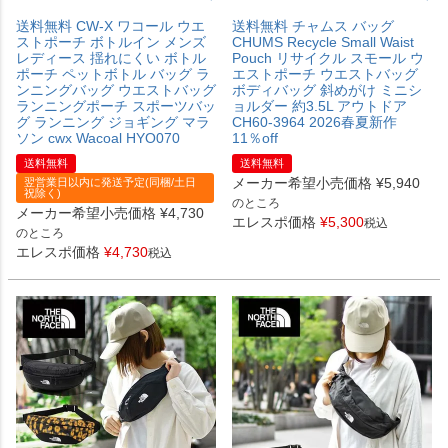
送料無料 CW-X ワコール ウエ
送料無料 チャムス バッグ
ストポーチ ボトルイン メンズ
CHUMS Recycle Small Waist
レディース 揺れにくい ボトル
Pouch リサイクル スモール ウ
ポーチ ペットボトル バッグ ラ
エストポーチ ウエストバッグ
ンニングバッグ ウエストバッグ
ボディバッグ 斜めがけ ミニシ
ランニングポーチ スポーツバッ
ョルダー 約3.5L アウトドア
グ ランニング ジョギング マラ
CH60-3964 2026春夏新作
ソン cwx Wacoal HYO070
11％off
送料無料
送料無料
メーカー希望小売価格
¥
5,940
翌営業日以内に発送予定(同梱/土日
祝除く)
のところ
メーカー希望小売価格
¥
4,730
エレスポ価格
¥
5,300
税込
のところ
エレスポ価格
¥
4,730
税込