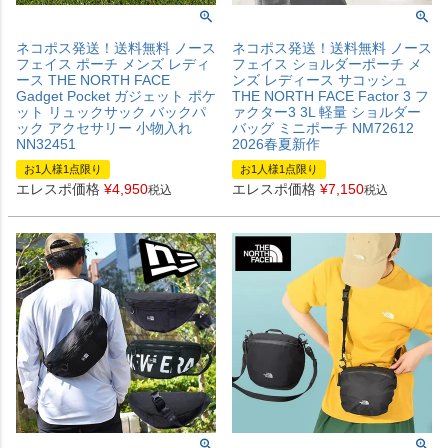
ネコポス発送！送料無料 ノース
ネコポス発送！送料無料 ノース
フェイス ポーチ メンズ レディ
フェイス ショルダーポーチ メ
ース THE NORTH FACE
ンズ レディース サコッシュ
Gadget Pocket ガジェット ポケ
THE NORTH FACE Factor 3 フ
ット リュックサック バックパ
ァクター3 3L 軽量 ショルダー
ック アクセサリー 小物入れ
バッグ ミニポーチ NM72612
NN32451
2026春夏新作
お1人様1点限り
お1人様1点限り
エレスポ価格
¥
4,950
エレスポ価格
¥
7,150
税込
税込