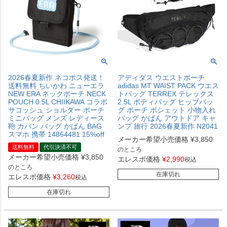
2026春夏新作 ネコポス発送！
アディダス ウエストポーチ
送料無料 ちいかわ ニューエラ
adidas MT WAIST PACK ウエス
NEW ERA ネックポーチ NECK
トバッグ TERREX テレックス
POUCH 0.5L CHIIKAWA コラボ
2.5L ボディバッグ ヒップバッ
サコッシュ ショルダー ポーチ
グ ポーチ ポシェット 小物入れ
ミニバッグ メンズ レディース
バッグ かばん アウトドア キャ
鞄 カバン バッグ かばん BAG
ンプ 旅行 2026春夏新作 N2041
スマホ 携帯 14864481 15%off
メーカー希望小売価格
¥
3,850
送料無料
代引決済不可
のところ
メーカー希望小売価格
¥
3,850
エレスポ価格
¥
2,990
税込
のところ
在庫切れ
エレスポ価格
¥
3,260
税込
在庫切れ