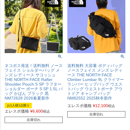
ネコポス発送！送料無料 ノース
送料無料 大容量 ボディバッグ
フェイス ショルダーバッグ メ
ノースフェイス メンズ レディ
ンズ レディース サコッシュ
ース THE NORTH FACE
THE NORTH FACE Rafter
Climber Lumbar 9L クライマー
Shoulder Pouch S SP ラフター
ランバー ヒップバッグ ウエス
ショルダー ポーチ S SP 1.5L バ
トバッグ ウエストポーチ アウ
ッグ かばん ブラック 黒
トドア キャンプ バッグ
NM72628 2026春夏新作
NM82552 2025秋冬新作
エレスポ価格
¥
12,100
お1人様1点限り
税込
エレスポ価格
¥
6,600
税込
在庫切れ
在庫切れ