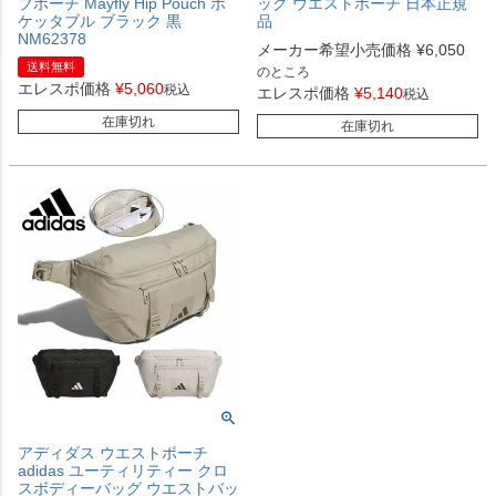
プポーチ Mayfly Hip Pouch ポ
ッグ ウエストポーチ 日本正規
ケッタブル ブラック 黒
品
NM62378
メーカー希望小売価格
¥
6,050
送料無料
のところ
エレスポ価格
¥
5,060
税込
エレスポ価格
¥
5,140
税込
在庫切れ
在庫切れ
アディダス ウエストポーチ
adidas ユーティリティー クロ
スボディーバッグ ウエストバッ