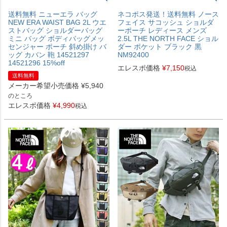
送料無料 ニューエラ バッグ
ネコポス発送！送料無料 ノース
NEW ERA WAIST BAG 2L ウエ
フェイス サコッシュ ショルダ
ストバッグ ショルダーバッグ
ーポーチ レディース メンズ
ミニ バッグ ボディバッグメッ
2.5L THE NORTH FACE ショル
センジャー ポーチ 斜め掛け バ
ダー ポケット ブラック 黒
ッグ カバン 鞄 14521297
NM92400
14521296 15%off
エレスポ価格
¥
7,150
税込
送料無料
メーカー希望小売価格
¥
5,940
のところ
エレスポ価格
¥
4,990
税込