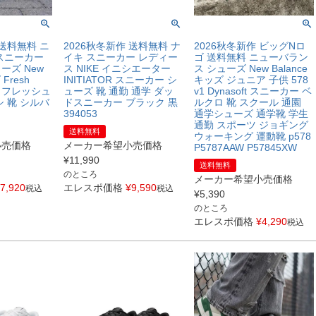
 送料無料 ニ
2026秋冬新作 送料無料 ナ
2026秋冬新作 ビッグNロ
スニーカー
イキ スニーカー レディー
ゴ 送料無料 ニューバラン
ーズ New
ス NIKE イニシエーター
ス シューズ New Balance
 Fresh
INITIATOR スニーカー シ
キッズ ジュニア 子供 578
 v4 フレッシュ
ューズ 靴 通勤 通学 ダッ
v1 Dynasoft スニーカー ベ
 靴 シルバ
ドスニーカー ブラック 黒
ルクロ 靴 スクール 通園
394053
通学シューズ 通学靴 学生
通勤 スポーツ ジョギング
送料無料
ウォーキング 運動靴 p578
小売価格
メーカー希望小売価格
P5787AAW P57845XW
¥
11,990
送料無料
のところ
メーカー希望小売価格
7,920
エレスポ価格
¥
9,590
税込
税込
¥
5,390
のところ
エレスポ価格
¥
4,290
税込