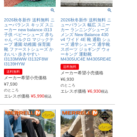
2026秋冬新作 送料無料 ニ
2026秋冬新作 送料無料 ニ
ューバランス キッズ スニ
ューバランス 幅広 スニー
ーカー new balance i313
カー ランニングシューズ
子供 ベビーシューズ 赤ち
メンズ New Balance 430
ゃん ベルクロ マジックテ
v4 ワイド 4E 靴 通勤 シュ
ープ 通園 幼稚園 保育園
ーズ 通学シューズ 通学靴
靴 ファーストシューズ か
スポーツ ジョギング ウォ
わいい 歩きやすい
ーキング 運動靴
I3133MWW I3132F8W
M4305UC4E M4305RE4E
I3139HYW
送料無料
送料無料
メーカー希望小売価格
メーカー希望小売価格
¥
6,930
¥
7,590
のところ
のところ
エレスポ価格
¥
6,930
税込
エレスポ価格
¥
5,990
税込