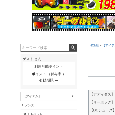
HOME
【アイテ
ゲスト
さん
利用可能ポイント
ポイント
（付与率 ）
有効期限
【アディダス】
【アイテム】
【リーボック】
メンズ
【DCシューズ
上下セット