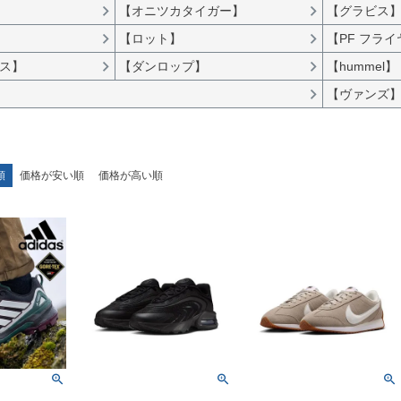
【オニツカタイガー】
【グラビス
【ロット】
【PF フラ
ス】
【ダンロップ】
【hummel】
【ヴァンズ
順
価格が安い順
価格が高い順