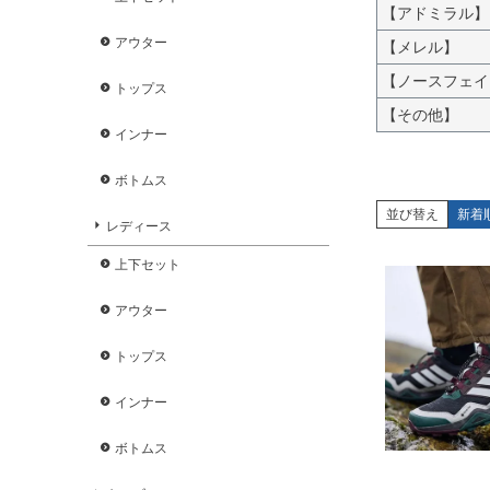
【アドミラル】
アウター
【メレル】
【ノースフェイ
トップス
【その他】
インナー
ボトムス
並び替え
新着
レディース
上下セット
アウター
トップス
インナー
ボトムス