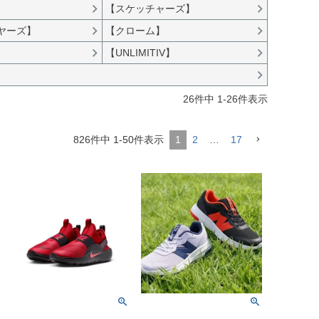
】
【スケッチャーズ】
イヤーズ】
【クローム】
【UNLIMITIV】
】
26
件中
1
-
26
件表示
826
件中
1
-
50
件表示
1
2
…
17