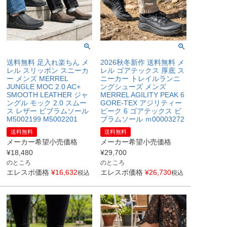
送料無料 足入れ楽ちん メ
2026秋冬新作 送料無料 メ
レル スリッポン スニーカ
レル ゴアテックス 厚底 ス
ー メンズ MERREL
ニーカー トレイルランニ
JUNGLE MOC 2.0 AC+
ングシューズ メンズ
SMOOTH LEATHER ジャ
MERREL AGILITY PEAK 6
ングル モック 2.0 スムー
GORE-TEX アジリティー
ス レザー ビブラムソール
ピーク 6 ゴアテックス ビ
M5002199 M5002201
ブラムソール ｍ00003272
送料無料
送料無料
メーカー希望小売価格
メーカー希望小売価格
¥
18,480
¥
29,700
のところ
のところ
エレスポ価格
¥
16,632
エレスポ価格
¥
26,730
税込
税込