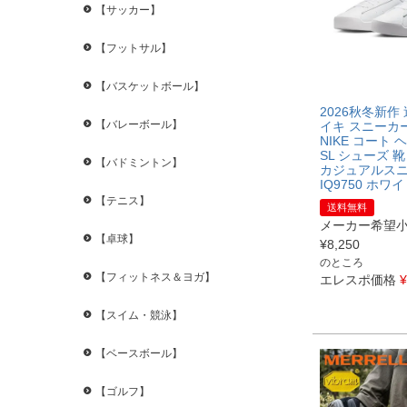
【サッカー】
【フットサル】
【バスケットボール】
2026秋冬新作
【バレーボール】
イキ スニーカ
NIKE コート
SL シューズ 
【バドミントン】
カジュアルス
IQ9750 ホワ
【テニス】
送料無料
メーカー希望
【卓球】
¥
8,250
のところ
【フィットネス＆ヨガ】
エレスポ価格
¥
【スイム・競泳】
【ベースボール】
【ゴルフ】