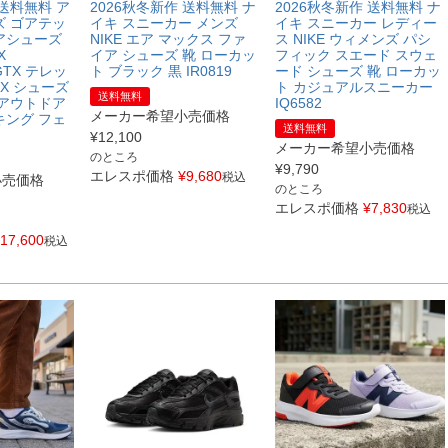
 送料無料 ア
2026秋冬新作 送料無料 ナ
2026秋冬新作 送料無料 ナ
ズ ゴアテッ
イキ スニーカー メンズ
イキ スニーカー レディー
アシューズ
NIKE エア マックス ファ
ス NIKE ウィメンズ パシ
X
イア シューズ 靴 ローカッ
フィック スエード スウェ
GTX テレッ
ト ブラック 黒 IR0819
ード シューズ 靴 ローカッ
EX シューズ
ト カジュアルスニーカー
送料無料
 アウトドア
IQ6582
メーカー希望小売価格
キング フェ
送料無料
¥
12,100
メーカー希望小売価格
のところ
¥
9,790
エレスポ価格
¥
9,680
税込
小売価格
のところ
エレスポ価格
¥
7,830
税込
17,600
税込