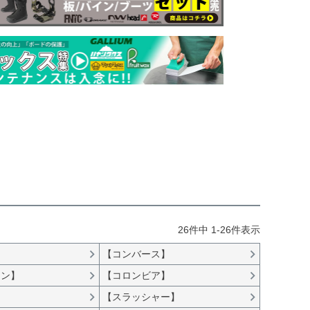
26
件中
1
-
26
件表示
【コンバース】
アン】
【コロンビア】
【スラッシャー】