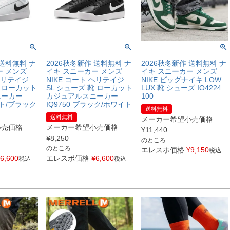
 送料無料 ナ
2026秋冬新作 送料無料 ナ
2026秋冬新作 送料無料 ナ
ー メンズ
イキ スニーカー メンズ
イキ スニーカー メンズ
 ヘリテイジ
NIKE コート ヘリテイジ
NIKE ビッグナイキ LOW
靴 ローカット
SL シューズ 靴 ローカット
LUX 靴 シューズ IO4224
ニーカー
カジュアルスニーカー
100
イト/ブラック
IQ9750 ブラック/ホワイト
送料無料
送料無料
メーカー希望小売価格
小売価格
メーカー希望小売価格
¥
11,440
¥
8,250
のところ
のところ
エレスポ価格
¥
9,150
税込
6,600
エレスポ価格
¥
6,600
税込
税込