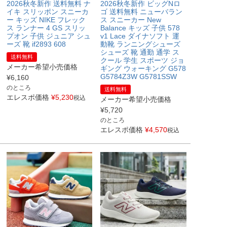
2026秋冬新作 送料無料 ナ
2026秋冬新作 ビッグNロ
イキ スリッポン スニーカ
ゴ 送料無料 ニューバラン
ー キッズ NIKE フレック
ス スニーカー New
ス ランナー 4 GS スリッ
Balance キッズ 子供 578
プオン 子供 ジュニア シュ
v1 Lace ダイナソフト 運
ーズ 靴 if2893 608
動靴 ランニングシューズ
シューズ 靴 通勤 通学 ス
送料無料
クール 学生 スポーツ ジョ
メーカー希望小売価格
ギング ウォーキング G578
G5784Z3W G5781SSW
¥
6,160
のところ
送料無料
エレスポ価格
¥
5,230
税込
メーカー希望小売価格
¥
5,720
のところ
エレスポ価格
¥
4,570
税込