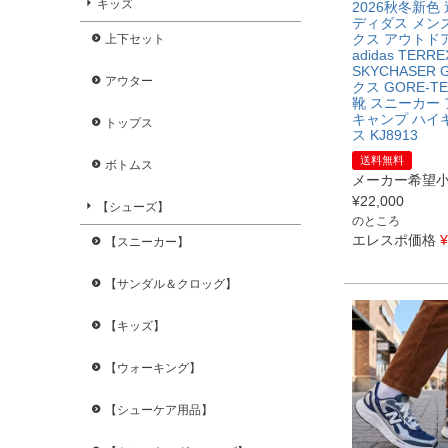
キッズ
2026秋冬新色
ディダス メン
クス アウトド
上下セット
adidas TERRE
SKYCHASER 
アウター
クス GORE-T
靴 スニーカー
キャンプ ハイ
トップス
ス KJ8913
送料無料
ボトムス
メーカー希望
¥
22,000
【シューズ】
のところ
エレスポ価格
¥
【スニーカー】
【サンダル＆クロッグ】
【キッズ】
【ウォーキング】
【シューケア用品】