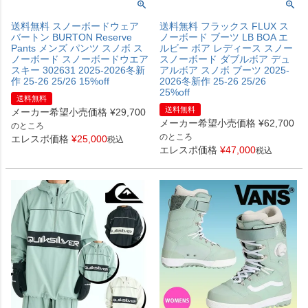
送料無料 スノーボードウェア
送料無料 フラックス FLUX ス
バートン BURTON Reserve
ノーボード ブーツ LB BOA エ
Pants メンズ パンツ スノボ ス
ルビー ボア レディース スノー
ノーボード スノーボードウエア
スノーボード ダブルボア デュ
スキー 302631 2025-2026冬新
アルボア スノボ ブーツ 2025-
作 25-26 25/26 15%off
2026冬新作 25-26 25/26
25%off
送料無料
送料無料
メーカー希望小売価格
¥
29,700
メーカー希望小売価格
¥
62,700
のところ
のところ
エレスポ価格
¥
25,000
税込
エレスポ価格
¥
47,000
税込