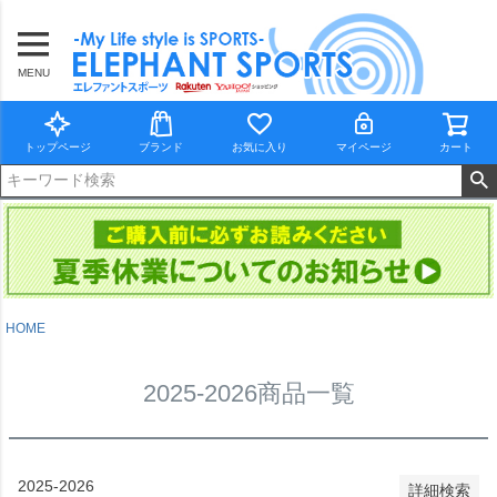
靴サイズ
MENU
カラー
トップページ
ブランド
お気に入り
マイページ
カート
在庫なし商品
在庫なし商品を表示しない
並び順
新着順
登録順
価格が安い順
価格が高い順
HOME
優先度順
レビュー順
2025-2026商品一覧
キーワードヒット順
検索
2025-2026
詳細検索