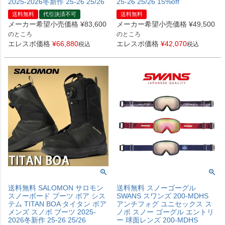
2025-2026冬新作 25-26 25/26
25-26 25/26 15%off
送料無料
代引決済不可
送料無料
メーカー希望小売価格
¥
83,600
メーカー希望小売価格
¥
49,500
のところ
のところ
エレスポ価格
¥
66,880
エレスポ価格
¥
42,070
税込
税込
送料無料 SALOMON サロモン
送料無料 スノーゴーグル
スノーボード ブーツ ボア シス
SWANS スワンズ 200-MDHS
テム TITAN BOA タイタン ボア
アンチフォグ ユニセックス ス
メンズ スノボ ブーツ 2025-
ノボ スノー ゴーグル エントリ
2026冬新作 25-26 25/26
ー 球面レンズ 200-MDHS