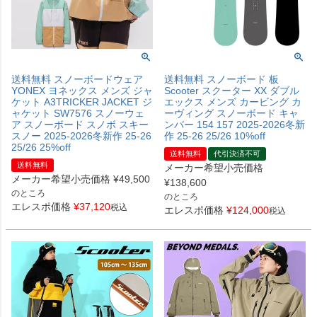
送料無料 スノーボードウェア
送料無料 スノーボード 板
YONEX ヨネックス メンズ ジャ
Scooter スクーター XX ダブル
ケット A3TRICKER JACKET ジ
エックス メンズ カービング カ
ャケット SW7576 スノーウェ
ーヴィング スノーボード キャ
ア スノーボード スノボ スキー
ンバー 154 157 2025-2026冬新
スノー 2025-2026冬新作 25-26
作 25-26 25/26 10%off
25/26 25%off
送料無料
代引決済不可
送料無料
メーカー希望小売価格
メーカー希望小売価格
¥
49,500
¥
138,600
のところ
のところ
エレスポ価格
¥
37,120
税込
エレスポ価格
¥
124,000
税込