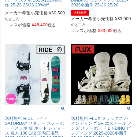
作 25-26 25/26 20%off
2026冬新作 25-26 25/26
メーカー希望小売価格
¥
60,500
送料無料
メーカー希望小売価格
¥
33,000
のところ
エレスポ価格
¥
48,400
のところ
税込
エレスポ価格
¥
33,000
税込
送料無料 RIDE ライド
送料無料 FLUX フラックス バ
SATURDAY サタデー スノーボ
インディング SR エスアール メ
ード スノボ 板 ボード レディー
ンズ スノーボード BINDING ビ
ス 婦人 138 142 国内正規品
ンディング 2025-2026冬新作