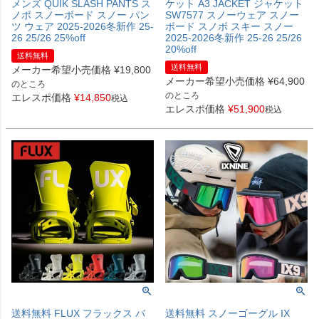
メンズ QUIK SLASH PANTS ス
ケット A3 JACKET ジャケット
ノボ スノーボード スノー パン
SW7577 スノーウェア スノー
ツ ウェア 2025-2026冬新作 25-
ボード スノボ スキー スノー
26 25/26 25%off
2025-2026冬新作 25-26 25/26
20%off
送料無料
送料無料
メーカー希望小売価格
¥
19,800
メーカー希望小売価格
¥
64,900
のところ
のところ
エレスポ価格
¥
14,850
税込
エレスポ価格
¥
51,900
税込
送料無料 FLUX フラックス バ
送料無料 スノーゴーグル IX