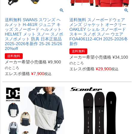
送料無料 SWANS スワンズ ヘ
送料無料 スノーボードウェア
ルメット H-461R ジュニア キ
メンズ ジャケット オークリー
ッズ スノーボード ヘルメット
OAKLEY シェル スノーボード
HELMET メット スノー スノボ
スキー スノボ スノー ウエア
スノボメット 防具 日本正規品
FOA406112-4CH 2025-2026冬
2025-2026冬新作 25-26 25/26
新作
20%off
送料無料
送料無料
メーカー希望小売価格
¥
34,100
メーカー希望小売価格
¥
9,900
のところ
のところ
エレスポ価格
¥
29,900
税込
エレスポ価格
¥
7,900
税込