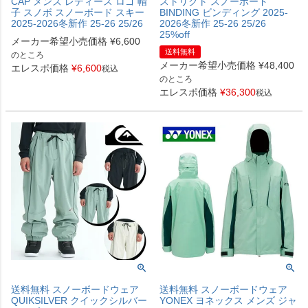
CAP メンズ レディース ロゴ 帽
ストリクト スノーボード
子 スノボ スノーボード スキー
BINDING ビンディング 2025-
2025-2026冬新作 25-26 25/26
2026冬新作 25-26 25/26
25%off
メーカー希望小売価格
¥
6,600
送料無料
のところ
メーカー希望小売価格
¥
48,400
エレスポ価格
¥
6,600
税込
のところ
エレスポ価格
¥
36,300
税込
送料無料 スノーボードウェア
送料無料 スノーボードウェア
QUIKSILVER クイックシルバー
YONEX ヨネックス メンズ ジャ