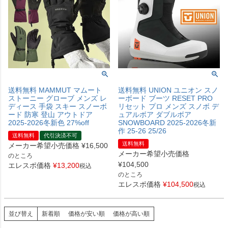
送料無料 MAMMUT マムート
送料無料 UNION ユニオン スノ
ストーニー グローブ メンズ レ
ーボード ブーツ RESET PRO
ディース 手袋 スキー スノーボ
リセット プロ メンズ スノボ デ
ード 防寒 登山 アウトドア
ュアルボア ダブルボア
2025-2026冬新色 27%off
SNOWBOARD 2025-2026冬新
作 25-26 25/26
送料無料
代引決済不可
送料無料
メーカー希望小売価格
¥
16,500
メーカー希望小売価格
のところ
¥
104,500
エレスポ価格
¥
13,200
税込
のところ
エレスポ価格
¥
104,500
税込
並び替え
新着順
価格が安い順
価格が高い順