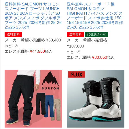
送料無料 SALOMON サロモン
送料無料 スノー ボード 板
スノーボード ブーツ LAUNCH
SALOMON サロモン
BOA SJ BOA ローンチ ボア SJ
HIGHPATH ハイパス メンズ ス
ボア メンズ スノボ ダブルボア
ノーボード スノボ 紳士用 150
ブーツ 2025-2026冬新作 25-26
153 156 159 2025-2026冬新作
25/26 25%off
25-26 25/26 25%off
送料無料
送料無料
代引決済不可
メーカー希望小売価格
¥
59,400
メーカー希望小売価格
のところ
¥
107,800
エレスポ価格
¥
44,550
税込
のところ
エレスポ価格
¥
80,850
税込