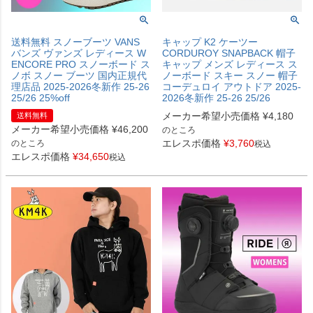
送料無料 スノーブーツ VANS
キャップ K2 ケーツー
バンズ ヴァンズ レディース W
CORDUROY SNAPBACK 帽子
ENCORE PRO スノーボード ス
キャップ メンズ レディース ス
ノボ スノー ブーツ 国内正規代
ノーボード スキー スノー 帽子
理店品 2025-2026冬新作 25-26
コーデュロイ アウトドア 2025-
25/26 25%off
2026冬新作 25-26 25/26
メーカー希望小売価格
¥
4,180
送料無料
メーカー希望小売価格
¥
46,200
のところ
エレスポ価格
¥
3,760
のところ
税込
エレスポ価格
¥
34,650
税込