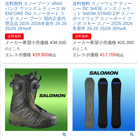
送料無料 スノーブーツ VANS
送料無料 スノーウェア ディー
バンズ ヴァンズ レディース W
シー DC SHOE メンズ ジャケ
ENCORE OG スノーボード ス
ット SNOW STAND ZIP スノー
ノボ スノー ブーツ 国内正規代
ボードウェア スノーボード ス
理店品 2025-2026冬新作 25-26
ノボ スキー スノー 2025-2026
25/26 25%off
冬新作 25-26 25/26 30%off
送料無料
送料無料
メーカー希望小売価格
¥
38,500
メーカー希望小売価格
¥
25,300
のところ
のところ
エレスポ価格
¥
28,800
エレスポ価格
¥
17,700
税込
税込