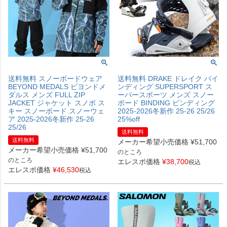
送料無料 スノーボードウェア
送料無料 DRAKE ドレイク バイ
BEYOND MEDALS ビヨンドメ
ンディング SUPERSPORT ス
ダルス メンズ FULL ZIP
ーパースポーツ メンズ スノー
JACKET ジャケット スノボ ス
ボード BINDING ビンディング
キー スノーボード スノーウェ
2025-2026冬新作 25-26 25/26
ア 2025-2026冬新作 25-26
25%off
25/26
送料無料
送料無料
メーカー希望小売価格
¥
51,700
メーカー希望小売価格
¥
51,700
のところ
のところ
エレスポ価格
¥
38,700
税込
エレスポ価格
¥
46,530
税込