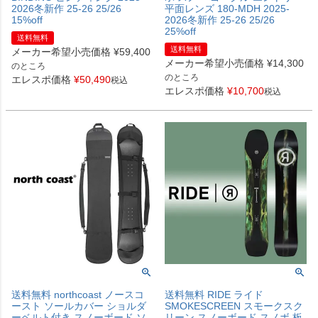
2026冬新作 25-26 25/26
平面レンズ 180-MDH 2025-
15%off
2026冬新作 25-26 25/26
25%off
送料無料
送料無料
メーカー希望小売価格
¥
59,400
メーカー希望小売価格
¥
14,300
のところ
のところ
エレスポ価格
¥
50,490
税込
エレスポ価格
¥
10,700
税込
送料無料 northcoast ノースコ
送料無料 RIDE ライド
ースト ソールカバー ショルダ
SMOKESCREEN スモークスク
ーベルト付き スノーボード ソ
リーン スノーボード スノボ 板