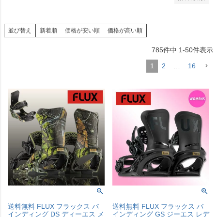
並び替え
新着順
価格が安い順
価格が高い順
785
件中
1
-
50
件表示
1
2
…
16
送料無料 FLUX フラックス バ
送料無料 FLUX フラックス バ
インディング DS ディーエス メ
インディング GS ジーエス レデ