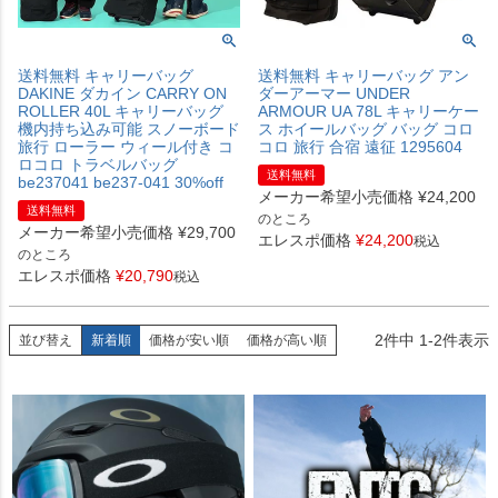
送料無料 キャリーバッグ
送料無料 キャリーバッグ アン
DAKINE ダカイン CARRY ON
ダーアーマー UNDER
ROLLER 40L キャリーバッグ
ARMOUR UA 78L キャリーケー
機内持ち込み可能 スノーボード
ス ホイールバッグ バッグ コロ
旅行 ローラー ウィール付き コ
コロ 旅行 合宿 遠征 1295604
ロコロ トラベルバッグ
送料無料
be237041 be237-041 30%off
メーカー希望小売価格
¥
24,200
送料無料
のところ
メーカー希望小売価格
¥
29,700
エレスポ価格
¥
24,200
税込
のところ
エレスポ価格
¥
20,790
税込
2
件中
1
-
2
件表示
並び替え
新着順
価格が安い順
価格が高い順