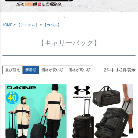
HOME
【アイテム】
【カバン】
【キャリーバッグ】
2
件中
1
-
2
件表示
並び替え
新着順
価格が安い順
価格が高い順