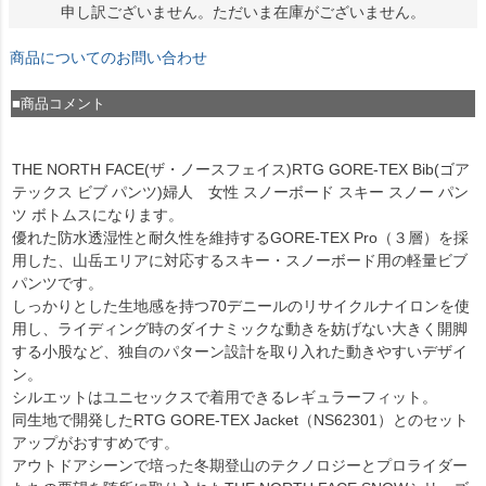
申し訳ございません。ただいま在庫がございません。
商品についてのお問い合わせ
■商品コメント
THE NORTH FACE(ザ・ノースフェイス)RTG GORE-TEX Bib(ゴア
テックス ビブ パンツ)婦人 女性 スノーボード スキー スノー パン
ツ ボトムスになります。
優れた防水透湿性と耐久性を維持するGORE-TEX Pro（３層）を採
用した、山岳エリアに対応するスキー・スノーボード用の軽量ビブ
パンツです。
しっかりとした生地感を持つ70デニールのリサイクルナイロンを使
用し、ライディング時のダイナミックな動きを妨げない大きく開脚
する小股など、独自のパターン設計を取り入れた動きやすいデザイ
ン。
シルエットはユニセックスで着用できるレギュラーフィット。
同生地で開発したRTG GORE-TEX Jacket（NS62301）とのセット
アップがおすすめです。
アウトドアシーンで培った冬期登山のテクノロジーとプロライダー