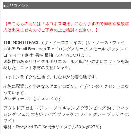
■商品コメント
【※こちらの商品は「ネコポス発送」になりますので同梱や複数購
入は出来ませんのでご了承の上ご検討ください。】
THE NORTH FACE（ザ・ノースフェイス）(ザ・ノース・フェイ
ス)L/S Small Box Logo Tee（ロングスリーブ スモール ボックス ロ
ゴ ティー）紳士 男性 長袖Tシャツになります。
速乾性のあるリサイクルポリエステルと風合いのよいコットンを混
紡した、ニット素材の長袖Tシャツ。
コットンライクな生地で、しなやかな着心地です。
左胸に配置した小さなスクエアロゴが、デザインのアクセントにな
っています。
※レディースにもオススメです。
アウトドア 登山 レジャー ソロ キャンプ グランピング 釣り フィッ
シング フェス 大きいサイズ ブラック ホワイト グレー ブラック ホ
ワイト
素材：Recycled T/C Knit(ポリエステル73％ 綿27％)