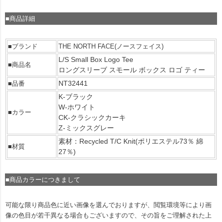
■商品詳細
■ブランド
THE NORTH FACE(ノースフェイス)
L/S Small Box Logo Tee
■商品名
ロングスリーブ スモール ボックス ロゴ ティー
NT32441
■品番
K-ブラック
W-ホワイト
■カラー
CK-クラシックカーキ
Z-ミックスグレー
素材：Recycled T/C Knit(ポリエステル73％ 綿
■材質
27％)
■商品カラーにつきまして
可能な限り商品色に近い画像を選んでおりますが、閲覧環境等により画
像の色目が若干異なる場合もございますので、その旨をご理解された上