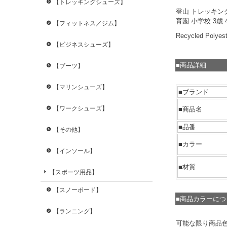
【トレッキングシューズ】
登山 トレッキング
育園 小学校 3歳 4
【フィットネス／ジム】
Recycled Pol
【ビジネスシューズ】
■商品詳細
【ブーツ】
【マリンシューズ】
■ブランド
【ワークシューズ】
■商品名
■品番
【その他】
■カラー
【インソール】
■材質
【スポーツ用品】
【スノーボード】
■商品カラーに
【ランニング】
可能な限り商品