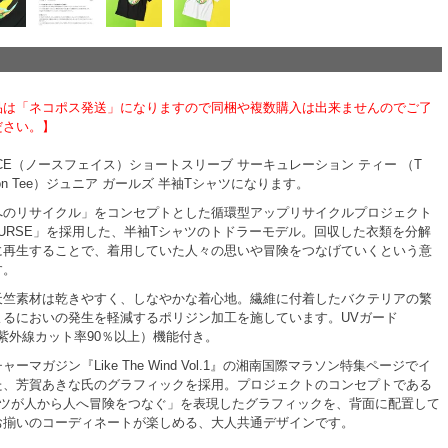
品は「ネコポス発送」になりますので同梱や複数購入は出来ませんのでご了
ださい。】
 FACE（ノースフェイス）ショートスリーブ サーキュレーション ティー （T
ulation Tee）ジュニア ガールズ 半袖Tシャツになります。
へのリサイクル」をコンセプトとした循環型アップリサイクルプロジェクト
 SOURSE」を採用した、半袖Tシャツのトドラーモデル。回収した衣類を分解
に再生することで、着用していた人々の思いや冒険をつなげていくという意
す。
天竺素材は乾きやすく、しなやかな着心地。繊維に付着したバクテリアの繁
よるにおいの発生を軽減するポリジン加工を施しています。UVガード
＋、紫外線カット率90％以上）機能付き。
ーマガジン『Like The Wind Vol.1』の湘南国際マラソン特集ページでイ
た、芳賀あきな氏のグラフィックを採用。プロジェクトのコンセプトである
ャツが人から人へ冒険をつなぐ」を表現したグラフィックを、背面に配置して
お揃いのコーディネートが楽しめる、大人共通デザインです。