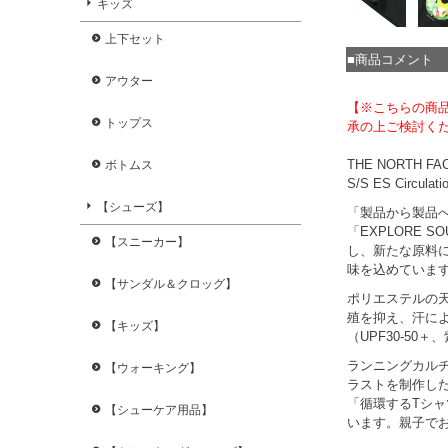
キッズ
上下セット
■商品コメント
アウター
【※こちらの商
トップス
承の上ご検討く
THE NORTH
ボトムス
S/S ES Circ
【シューズ】
「製品から製品
「EXPLORE
【スニーカー】
し、新たな原料
味を込めていま
【サンダル＆クロッグ】
ポリエステルの
殖を抑え、汗に
【キッズ】
（UPF30-50
ランニングカルチャ
【ウォーキング】
ラストを制作し
「循環するTシ
【シューケア用品】
います。親子で