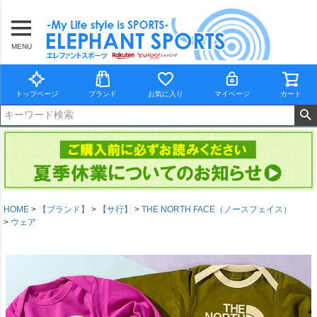
MENU
トップページ
ブランド
お気に入り
マイページ
カート
HOME
【ブランド】
【サ行】
THE NORTH FACE（ノースフェイス）
ウェア