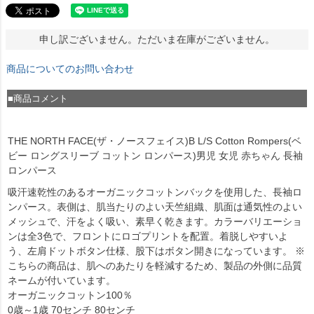
申し訳ございません。ただいま在庫がございません。
商品についてのお問い合わせ
■商品コメント
THE NORTH FACE(ザ・ノースフェイス)B L/S Cotton Rompers(ベ
ビー ロングスリーブ コットン ロンパース)男児 女児 赤ちゃん 長袖
ロンパース
吸汗速乾性のあるオーガニックコットンバックを使用した、長袖ロ
ンパース。表側は、肌当たりのよい天竺組織、肌面は通気性のよい
メッシュで、汗をよく吸い、素早く乾きます。カラーバリエーショ
ンは全3色で、フロントにロゴプリントを配置。着脱しやすいよ
う、左肩ドットボタン仕様、股下はボタン開きになっています。 ※
こちらの商品は、肌へのあたりを軽減するため、製品の外側に品質
ネームが付いています。
オーガニックコットン100％
0歳～1歳 70センチ 80センチ