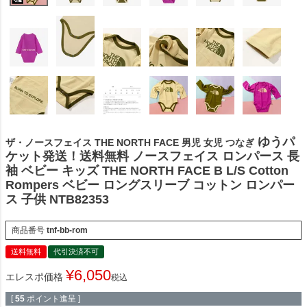
ゆうパ
ザ・ノースフェイス THE NORTH FACE 男児 女児 つなぎ
ケット発送！送料無料 ノースフェイス ロンパース 長
袖 ベビー キッズ THE NORTH FACE B L/S Cotton
Rompers ベビー ロングスリーブ コットン ロンパー
ス 子供 NTB82353
商品番号
tnf-bb-rom
送料無料
代引決済不可
¥
6,050
エレスポ価格
税込
[
55
ポイント進呈 ]