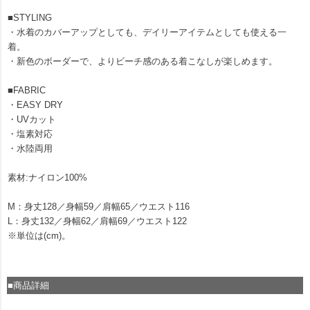
■STYLING
・水着のカバーアップとしても、デイリーアイテムとしても使える一
着。
・新色のボーダーで、よりビーチ感のある着こなしが楽しめます。
■FABRIC
・EASY DRY
・UVカット
・塩素対応
・水陸両用
素材:ナイロン100%
M：身丈128／身幅59／肩幅65／ウエスト116
L：身丈132／身幅62／肩幅69／ウエスト122
※単位は(cm)。
■商品詳細