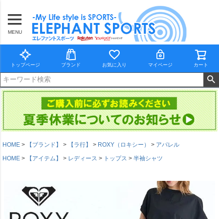
MENU
トップページ
ブランド
お気に入り
マイページ
カート
HOME
【ブランド】
【ラ行】
ROXY（ロキシー）
アパレル
HOME
【アイテム】
レディース
トップス
半袖シャツ