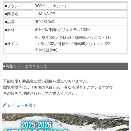
■ブランド
ROXY（ロキシー）
■商品名
LUMINA OP
■品番
RLY261043
■素材
綿100% 刺繍 ポリエステル100%
M：身丈128／身幅59／肩幅65／ウエスト116
■サイズ
L：身丈132／身幅62／肩幅69／ウエスト122
※単位は(cm)。
■商品カラーにつきまして
可能な限り商品色に近い画像を選んでおりますが、
閲覧環境等により画像の色目が若干異なる場合もございますので、
その旨をご理解された上でご購入ください。
レビューを書く