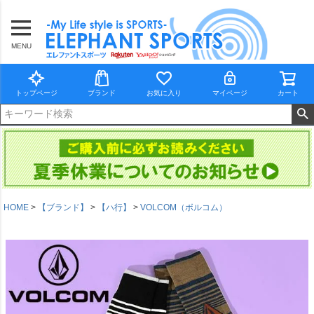
MENU
トップページ
ブランド
お気に入り
マイページ
カート
HOME
【ブランド】
【ハ行】
VOLCOM（ボルコム）