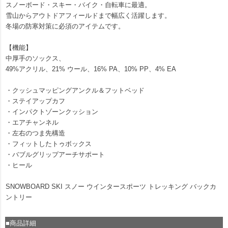
スノーボード・スキー・バイク・自転車に最適。
雪山からアウトドアフィールドまで幅広く活躍します。
冬場の防寒対策に必須のアイテムです。
【機能】
中厚手のソックス、
49%アクリル、21% ウール、16% PA、10% PP、4% EA
・クッシュマッピングアンクル＆フットベッド
・ステイアップカフ
・インパクトゾーンクッション
・エアチャンネル
・左右のつま先構造
・フィットしたトゥボックス
・バブルグリップアーチサポート
・ヒール
SNOWBOARD SKI スノー ウインタースポーツ トレッキング バックカ
ントリー
■商品詳細