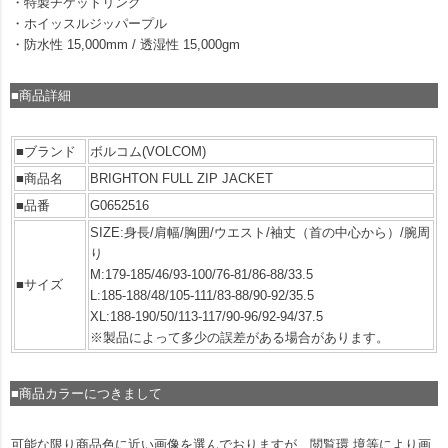
・特製チケットリング
・ホイッスルジッパープル
・防水性 15,000mm / 透湿性 15,000gm
■商品詳細
■ブランド
ボルコム(VOLCOM)
■商品名
BRIGHTON FULL ZIP JACKET
■品番
G0652516
SIZE:身長/肩幅/胸囲/ウエスト/袖丈（首の中心から）/腕周
り
M:179-185/46/93-100/76-81/86-88/33.5
■サイズ
L:185-188/48/105-111/83-88/90-92/35.5
XL:188-190/50/113-117/90-96/92-94/37.5
※製品によって多少の誤差がある場合があります。
■商品カラーにつきまして
可能な限り商品色に近い画像を選んでおりますが、閲覧環 境等により画