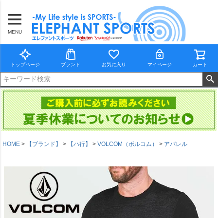
MENU
トップページ
ブランド
お気に入り
マイページ
カート
HOME
【ブランド】
【ハ行】
VOLCOM（ボルコム）
アパレル