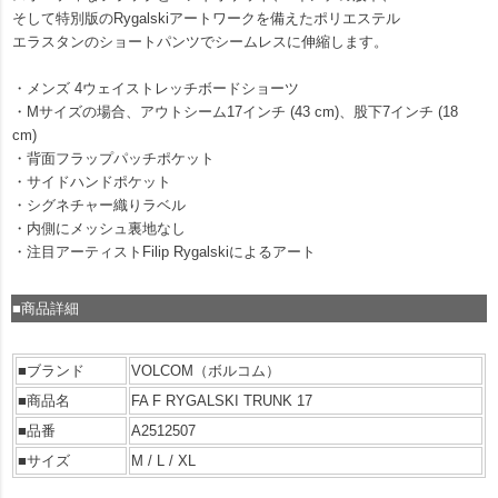
そして特別版のRygalskiアートワークを備えたポリエステル
エラスタンのショートパンツでシームレスに伸縮します。
・メンズ 4ウェイストレッチボードショーツ
・Mサイズの場合、アウトシーム17インチ (43 cm)、股下7インチ (18
cm)
・背面フラップパッチポケット
・サイドハンドポケット
・シグネチャー織りラベル
・内側にメッシュ裏地なし
・注目アーティストFilip Rygalskiによるアート
■商品詳細
■ブランド
VOLCOM（ボルコム）
■商品名
FA F RYGALSKI TRUNK 17
■品番
A2512507
■サイズ
M / L / XL