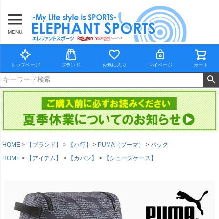
MENU
トップページ
ブランド
お気に入り
マイページ
カート
HOME
【ブランド】
【ハ行】
PUMA（プーマ）
バッグ
HOME
【アイテム】
【カバン】
【シューズケース】