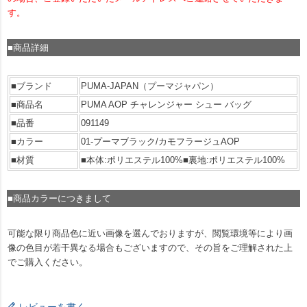
す。
■商品詳細
■ブランド
PUMA-JAPAN（プーマジャパン）
■商品名
PUMA AOP チャレンジャー シュー バッグ
■品番
091149
■カラー
01-プーマブラック/カモフラージュAOP
■材質
■本体:ポリエステル100%■裏地:ポリエステル100%
■商品カラーにつきまして
可能な限り商品色に近い画像を選んでおりますが、閲覧環境等により画
像の色目が若干異なる場合もございますので、その旨をご理解された上
でご購入ください。
レビューを書く