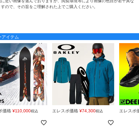
色に近い画像を選んでおりますが、閲覧環境等により画像の色目が若干異な
ますので、その旨をご理解された上でご購入ください。
ノーアイテム
ポ価格
¥
110,000
エレスポ価格
¥
74,300
エレスポ
税込
税込