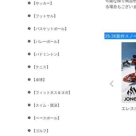
可能な限り商品
【サッカー】
る場合もござい
【フットサル】
【バスケットボール】
25-26新作ス
【バレーボール】
【バドミントン】
【テニス】
【卓球】
【フィットネス＆ヨガ】
【スイム・競泳】
エレス
【ベースボール】
【ゴルフ】