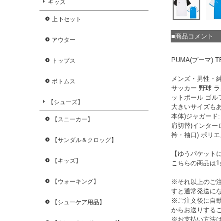
キッズ
上下セット
■商品コメント
アウター
PUMA(プーマ) 
トップス
メンズ・男性・
ボトムス
サッカー 野球 
ットボール ゴル
【シューズ】
大きいサイズも
本体)ジャガード:
【スニーカー】
肩切替)インターロ
衿・袖口) ポリエ
【サンダル＆クロッグ】
【ゆうパケット
【キッズ】
こちらの商品は
※それ以上のご
【ウォーキング】
すと通常発送に
※ご注文後に自
【シューケア用品】
からお送りする
※お支払い方法