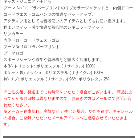
キッズ・ジュニア・子ども
プーマ No.1ロゴラバープリントのリブカラージャケットと、内側ドロー
コードウエストゴムパンツの快適なセットアップ。
アクティブ用としても普段使いのアイテムとしてもお使い抱けます。
程よいフィット感で快適な着心地のレギュラーフィット
リブカラー
内側ドローコードウェストゴム
プーマNo.1ロゴラバープリント
プーマロゴ
スポーツシーンや通学や普段着など幅広く活躍します。
本体) トリコット: ポリエステル (リサイクル) 100%
ポケット袋) メッシュ: ポリエステル (リサイクル) 100%
衿) リブ: ポリエステル (リサイクル) 98% ポリウレタン 2%
※ご注文後、発送までにお時間をいただく場合がございます。 商品によ
ってかかるお日数は異なりますので、お急ぎの方はメールにてお問い合
わせください。
※メーカー在庫切れ、廃盤など が生じた場合、やむを得ず、キャンセル
の場合、ご登録いただいたメールアドレスへご連絡させていただきま
す。