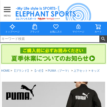
MENU
トップページ
ブランド
お気に入り
マイページ
カート
HOME
【ブランド】
【ハ行】
PUMA（プーマ）
上下セット
キッズ