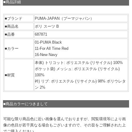
■商品詳細
■ブランド
PUMA-JAPAN（プーマジャパン）
■商品名
ポリ スーツ B
■品番
687871
01-PUMA Black
■カラー
11-For All Time Red
16-New Navy
本体) トリコット: ポリエステル (リサイクル) 100%
ポケット袋) メッシュ: ポリエステル (リサイクル)
■材質
100%
衿) リブ: ポリエステル (リサイクル) 98% ポリウレタ
ン 2%
■商品カラーにつきまして
可能な限り商品色に近い画像を選んでおりますが、閲覧環境等により画
像の色目が若干異なる場合もございますので、その旨をご理解された上
でご購入ください。