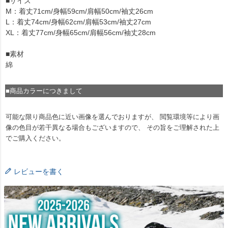
■サイズ
M：着丈71cm/身幅59cm/肩幅50cm/袖丈26cm
L：着丈74cm/身幅62cm/肩幅53cm/袖丈27cm
XL：着丈77cm/身幅65cm/肩幅56cm/袖丈28cm
■素材
綿
■商品カラーにつきまして
可能な限り商品色に近い画像を選んでおりますが、 閲覧環境等により画
像の色目が若干異なる場合もございますので、 その旨をご理解された上
でご購入ください。
レビューを書く