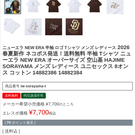
2026
ニューエラ NEW ERA 半袖 ロゴ Tシャツ メンズ レディース
春夏新作 ネコポス発送！送料無料 半袖 Tシャツ ニュ
ーエラ NEW ERA オーバーサイズ 空山基 HAJIME
SORAYAMA メンズ レディース ユニセックス 8オン
ス コットン 14882386 14882384
商品番号
ne-sorayama-t
送料無料
代引決済不可
メーカー希望小売価格
¥
7,700
のところ
¥
7,700
エレスポ価格
税込
[
70
ポイント進呈 ]
送料込