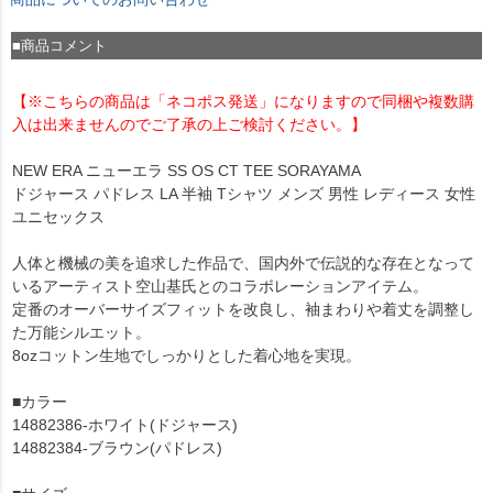
■商品コメント
【※こちらの商品は「ネコポス発送」になりますので同梱や複数購
入は出来ませんのでご了承の上ご検討ください。】
NEW ERA ニューエラ SS OS CT TEE SORAYAMA
ドジャース パドレス LA 半袖 Tシャツ メンズ 男性 レディース 女性
ユニセックス
人体と機械の美を追求した作品で、国内外で伝説的な存在となって
いるアーティスト空山基氏とのコラボレーションアイテム。
定番のオーバーサイズフィットを改良し、袖まわりや着丈を調整し
た万能シルエット。
8ozコットン生地でしっかりとした着心地を実現。
■カラー
14882386-ホワイト(ドジャース)
14882384-ブラウン(パドレス)