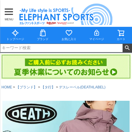
MENU
トップページ
ブランド
お気に入り
マイページ
カート
HOME
【ブランド】
【タ行】
デスレーベル(DEATHLABEL)