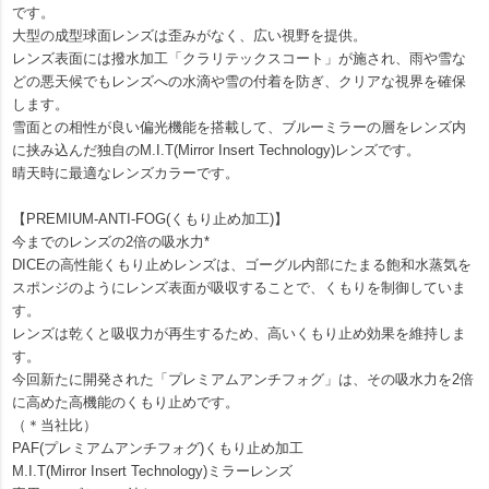
です。
大型の成型球面レンズは歪みがなく、広い視野を提供。
レンズ表面には撥水加工「クラリテックスコート」が施され、雨や雪な
どの悪天候でもレンズへの水滴や雪の付着を防ぎ、クリアな視界を確保
します。
雪面との相性が良い偏光機能を搭載して、ブルーミラーの層をレンズ内
に挟み込んだ独自のM.I.T(Mirror Insert Technology)レンズです。
晴天時に最適なレンズカラーです。
【PREMIUM-ANTI-FOG(くもり止め加工)】
今までのレンズの2倍の吸水力*
DICEの高性能くもり止めレンズは、ゴーグル内部にたまる飽和水蒸気を
スポンジのようにレンズ表面が吸収することで、くもりを制御していま
す。
レンズは乾くと吸収力が再生するため、高いくもり止め効果を維持しま
す。
今回新たに開発された「プレミアムアンチフォグ」は、その吸水力を2倍
に高めた高機能のくもり止めです。
（＊当社比）
PAF(プレミアムアンチフォグ)くもり止め加工
M.I.T(Mirror Insert Technology)ミラーレンズ