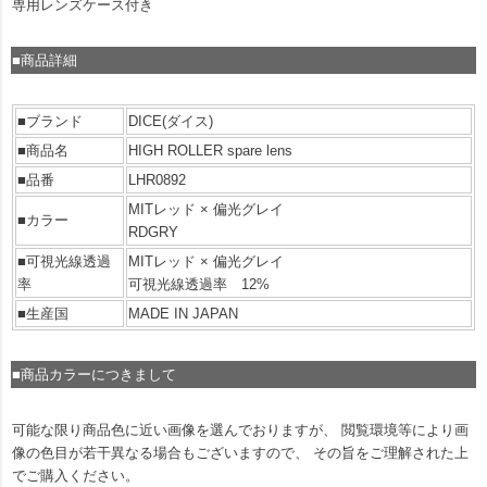
専用レンズケース付き
■商品詳細
■ブランド
DICE(ダイス)
■商品名
HIGH ROLLER spare lens
■品番
LHR0892
MITレッド × 偏光グレイ
■カラー
RDGRY
■可視光線透過
MITレッド × 偏光グレイ
率
可視光線透過率 12%
■生産国
MADE IN JAPAN
■商品カラーにつきまして
可能な限り商品色に近い画像を選んでおりますが、 閲覧環境等により画
像の色目が若干異なる場合もございますので、 その旨をご理解された上
でご購入ください。