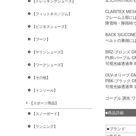
足元方向の視野
【トレッキングシューズ】
CLARITEX MES
【フィットネス／ジム】
フレーム上部に
降雪時・降雨時
【ビジネスシューズ】
BACK SILICONE
【ブーツ】
ベルトの裏側に
BRZ-ブロンズ G
【マリンシューズ】
PUR-パープル G
可視光線透過率 8%
【ワークシューズ】
OLV-オリーブ G
【その他】
PBK-ブラック G
可視光線透過率 10
【インソール】
ゴーグル 調光 
【スポーツ用品】
■商品詳細
【スノーボード】
【ランニング】
■ブランド