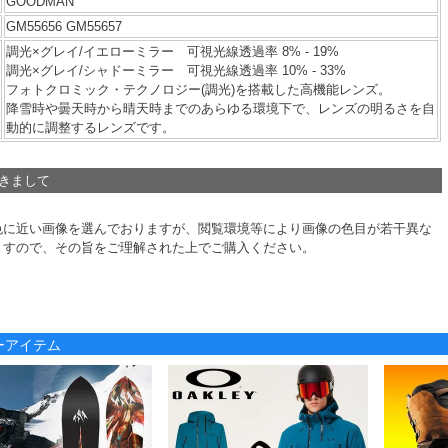
GOODMAN
GM55656 GM55657
調光×グレイ/イエローミラー 可視光線透過率 8% - 19%
調光×グレイ/シャドーミラー 可視光線透過率 10% - 33%
フォトクロミック・テクノロジー(調光)を搭載した高機能レンズ。
降雪時や曇天時から晴天時までのあらゆる環境下で、レンズの明るさを自
動的に調整するレンズです。
つきまして
色に近い画像を選んでおりますが、閲覧環境等により画像の色目が若干異な
ますので、その旨をご理解された上でご購入ください。
ノーアイテム