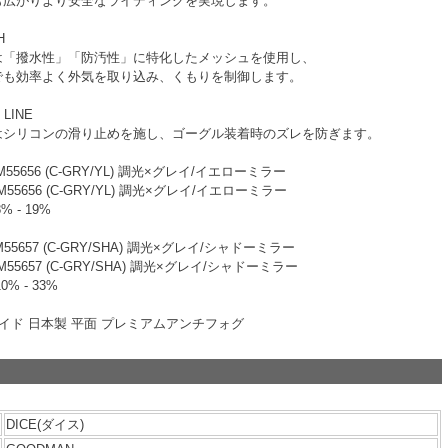
も広がりより安全なライディングを実現します。
H
は「撥水性」「防汚性」に特化したメッシュを使用し、
でも効率よく外気を取り込み、くもりを制御します。
 LINE
はシリコンの滑り止めを施し、ゴーグル装着時のズレを防ぎます。
M55656 (C-GRY/YL) 調光×グレイ/イエローミラー
M55656 (C-GRY/YL) 調光×グレイ/イエローミラー
 - 19%
M55657 (C-GRY/SHA) 調光×グレイ/シャドーミラー
M55657 (C-GRY/SHA) 調光×グレイ/シャドーミラー
% - 33%
ワイド 日本製 平面 プレミアムアンチフォグ
DICE(ダイス)