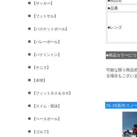
■商品名
【サッカー】
■品番
【フットサル】
■レンズ
【バスケットボール】
【バレーボール】
【バドミントン】
■商品カラーに
【テニス】
可能な限り商品
る場合もござい
【卓球】
【フィットネス＆ヨガ】
25-26新作ス
【スイム・競泳】
【ベースボール】
【ゴルフ】