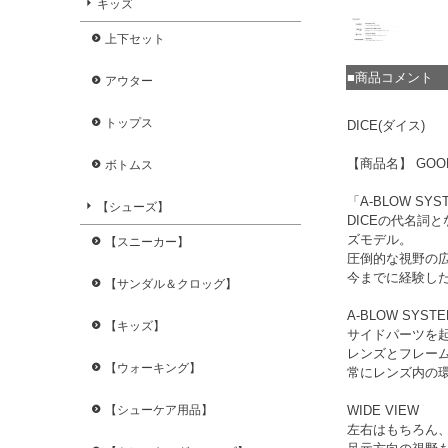
キッズ
上下セット
■商品コメント
アウター
トップス
DICE(ダイス)
【商品名】 GOOD
ボトムス
「A-BLOW S
【シューズ】
DICEの代名詞
ズモデル。
【スニーカー】
圧倒的な視野の
今までに経験し
【サンダル＆クロッグ】
A-BLOW SYST
【キッズ】
サイドパーツを
レンズとフレー
【ウォーキング】
常にレンズ内の
【シューケア用品】
WIDE VIEW
左右はもちろん