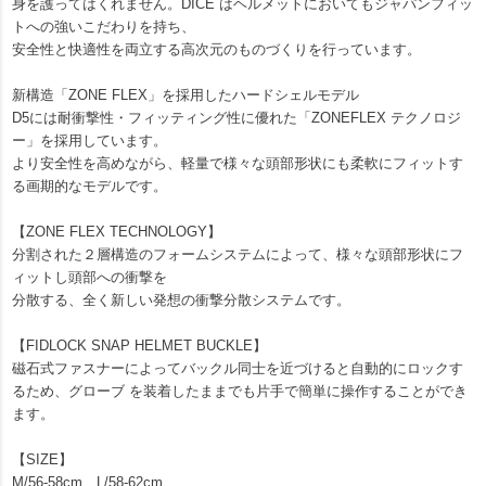
身を護ってはくれません。DICE はヘルメットにおいてもジャパンフィッ
トへの強いこだわりを持ち、
安全性と快適性を両立する高次元のものづくりを行っています。
新構造「ZONE FLEX」を採用したハードシェルモデル
D5には耐衝撃性・フィッティング性に優れた「ZONEFLEX テクノロジ
ー」を採用しています。
より安全性を高めながら、軽量で様々な頭部形状にも柔軟にフィットす
る画期的なモデルです。
【ZONE FLEX TECHNOLOGY】
分割された２層構造のフォームシステムによって、様々な頭部形状にフ
ィットし頭部への衝撃を
分散する、全く新しい発想の衝撃分散システムです。
【FIDLOCK SNAP HELMET BUCKLE】
磁石式ファスナーによってバックル同士を近づけると自動的にロックす
るため、グローブ を装着したままでも片手で簡単に操作することができ
ます。
【SIZE】
M/56-58cm、L/58-62cm