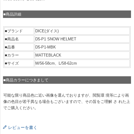
■商品詳細
■ブランド
DICE(ダイス)
■商品名
D5-P1 SNOW HELMET
■品番
D5-P1-MBK
■カラー
MATTEBLACK
■サイズ
M/56-58cm、L/58-62cm
■商品カラーにつきまして
可能な限り商品色に近い画像を選んでおりますが、閲覧環 境等により画
像の色目が若干異なる場合もございますので、その旨をご理解 さ れた上
でご購入ください。
レビューを書く