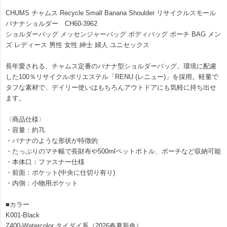
CHUMS チャムス Recycle Small Banana Shoulder リサイクルスモール
バナナショルダー CH60-3962
ショルダーバッグ メッセンジャーバッグ ボディバッグ ポーチ BAG メン
ズ レディース 男性 女性 紳士 婦人 ユニセックス
長年愛される、チャムス定番のバナナ型ショルダーバッグ。環境に配慮
した100％リサイクルポリエステル「RENU (レニュー)」を採用。軽量で
タフな素材で、デイリー使いはもちろんアウトドアにも気軽に持ち出せ
ます。
〈商品仕様〉
・容量：約7L
・バナナのような形状が特徴的
・たっぷりのマチ幅で長財布や500mlペットボトル、ポーチなど収納可能
・本体口：ファスナー仕様
・前面：ポケット(中央に仕切り有り)
・内側：小物用ポケット
■カラー
K001-Black
Z400-Watercolor タイダイ系（2026春夏新色）