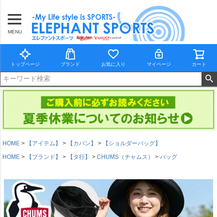
MENU
トップページ
ブランド
お気に入り
マイページ
カート
HOME
【アイテム】
【カバン】
【ショルダーバッグ】
HOME
【ブランド】
【タ行】
CHUMS（チャムス）
バッグ