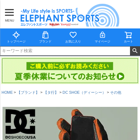
MENU
トップページ
ブランド
お気に入り
マイページ
カート
HOME
【ブランド】
【タ行】
DC SHOE（ディーシー）
その他