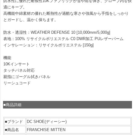
防水性に優れた耐候性10Kファブリックが雪や雨を弾き、グローブ内を快
適にキープ。
高機能中綿素材の優れた断熱性が過酷な寒さや強風から手指をしっかり
とガードし、温かく保ちます。
防水・透湿性：WEATHER DEFENSE 10 [10,000mm/5,000g]
表地：100% リサイクルポリエステル C0 DWR加工 PUレザーパーム
インサレーション：リサイクルポリエステル [150g]
機能
10Kインサート
タッチパネル対応
親指にゴーグル拭きパネル
リーシュコード
■商品詳細
■ブランド
DC SHOE(ディーシー)
■商品名
FRANCHISE MITTEN