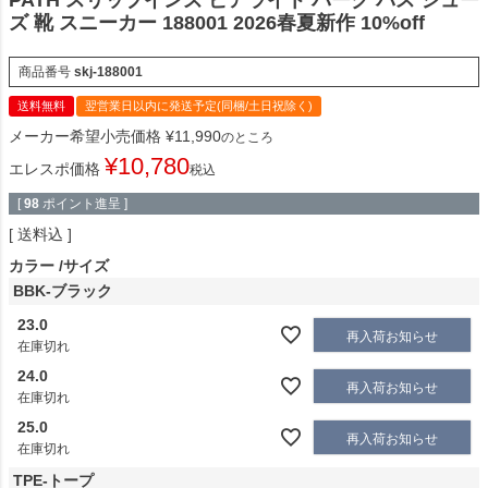
ズ 靴 スニーカー 188001 2026春夏新作 10%off
商品番号
skj-188001
送料無料
翌営業日以内に発送予定(同梱/土日祝除く)
メーカー希望小売価格
¥
11,990
のところ
¥
10,780
エレスポ価格
税込
[
98
ポイント進呈 ]
送料込
カラー
サイズ
BBK-ブラック
23.0
再入荷お知らせ
在庫切れ
24.0
再入荷お知らせ
在庫切れ
25.0
再入荷お知らせ
在庫切れ
TPE-トープ