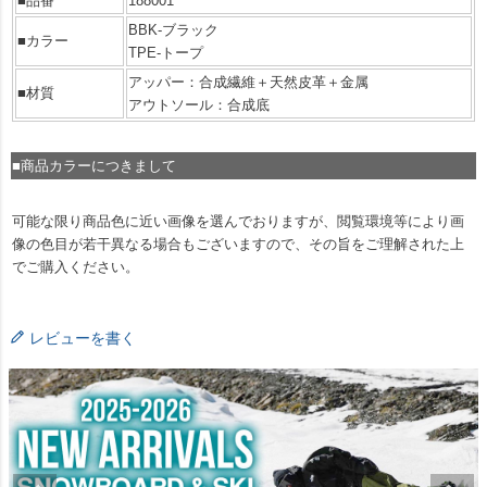
■品番
188001
BBK-ブラック
■カラー
TPE-トープ
アッパー：合成繊維＋天然皮革＋金属
■材質
アウトソール：合成底
■商品カラーにつきまして
可能な限り商品色に近い画像を選んでおりますが、閲覧環境等により画
像の色目が若干異なる場合もございますので、その旨をご理解された上
でご購入ください。
レビューを書く