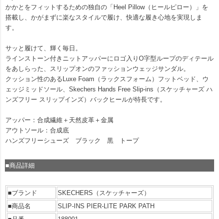
かかとをフィットするための独自の「Heel Pillow（ヒールピロー）」を
搭載し、かがまずに楽なスタイルで履け、快適な履き心地を実現しま
す。
サッと履けて、輝く毎日。
ラインストーン付きニットアッパーにロゴ入りO字型ループのディテール
をあしらった、スリップオンのファッションウェッジサンダル。
クッション性のあるLuxe Foam（ラックスフォーム）フットベッド、ウ
ェッジミッドソール、Skechers Hands Free Slip-ins（スケッチャーズ ハ
ンズフリー スリップインズ）バックヒールが特長です。
アッパー：合成繊維＋天然皮革＋金属
アウトソール：合成底
ハンズフリーシューズ ブラック 黒 トープ
■商品詳細
■ブランド
SKECHERS（スケッチャーズ）
■商品名
SLIP-INS PIER-LITE PARK PATH