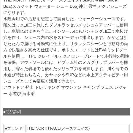
THE NORTH FACE (ザ・ノースフェイス) Skagit Water Shoe
Boa(スカジット ウォーター シュー Boa)紳士 男性 アクアシューズ
になります。
水陸両用での活動を想定して開発した、ウォーターシューズです。
耐久はっ水加工を施したダブルラッセルメッシュをアッパーに使用
し、水切れのよさを向上。インソールにもパンチング加工で水抜け
穴を作り、シューズ内の水をスピーディに排出します。かかとは折
りたたんで履ける可動式に仕上げ、リラックスシーンと行動時の両
方で快適さを高める仕様です。ボトムユニットにはEVAミッドソー
ルを使用し、TPU クレイドルテクノロジープレートで歩行時の剛性
を確保。アウトソールには、ビブラム社のメガグリップラバーを採
用し、濡れた岩場でも優れたグリップ力を発揮します。川や海での
水遊び時はもちろん、カヤックやSUPなどの水上アクティビティ用
シューズとしても幅広く活用できます。
アウトドア 登山 トレッキング マウンテン キャンプ フェス レジャ
ー 水遊び 海水浴
■商品詳細
■ブランド
THE NORTH FACE(ノースフェイス)