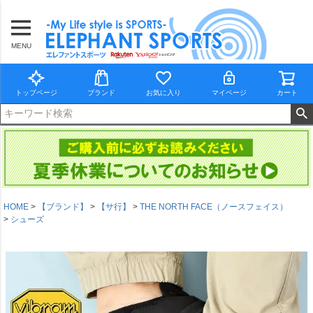
MENU
トップページ
ブランド
お気に入り
マイページ
カート
HOME
【ブランド】
【サ行】
THE NORTH FACE（ノースフェイス）
シューズ