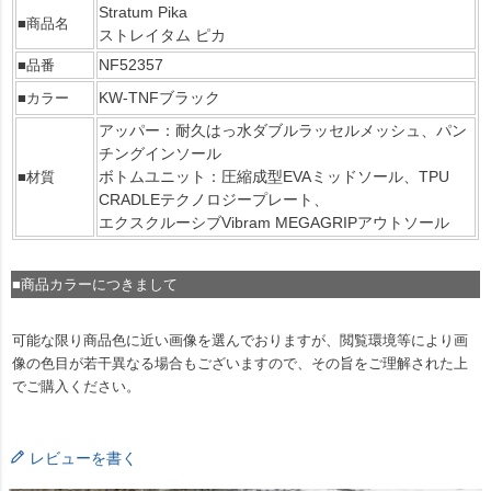
Stratum Pika
■商品名
ストレイタム ピカ
NF52357
■品番
KW-TNFブラック
■カラー
アッパー：耐久はっ水ダブルラッセルメッシュ、パン
チングインソール
ボトムユニット：圧縮成型EVAミッドソール、TPU
■材質
CRADLEテクノロジープレート、
エクスクルーシブVibram MEGAGRIPアウトソール
■商品カラーにつきまして
可能な限り商品色に近い画像を選んでおりますが、閲覧環境等により画
像の色目が若干異なる場合もございますので、その旨をご理解された上
でご購入ください。
レビューを書く