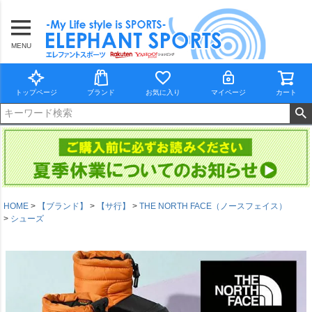
MENU
トップページ
ブランド
お気に入り
マイページ
カート
HOME
【ブランド】
【サ行】
THE NORTH FACE（ノースフェイス）
シューズ