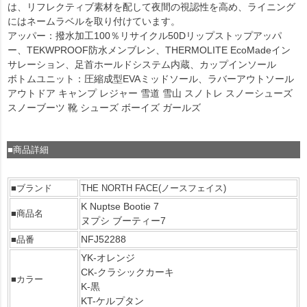
は、リフレクティブ素材を配して夜間の視認性を高め、ライニング
にはネームラベルを取り付けています。
アッパー：撥水加工100％リサイクル50Dリップストップアッパ
ー、TEKWPROOF防水メンブレン、THERMOLITE EcoMadeイン
サレーション、足首ホールドシステム内蔵、カップインソール
ボトムユニット：圧縮成型EVAミッドソール、ラバーアウトソール
アウトドア キャンプ レジャー 雪道 雪山 スノトレ スノーシューズ
スノーブーツ 靴 シューズ ボーイズ ガールズ
■商品詳細
■ブランド
THE NORTH FACE(ノースフェイス)
K Nuptse Bootie 7
■商品名
ヌプシ ブーティー7
NFJ52288
■品番
YK-オレンジ
CK-クラシックカーキ
■カラー
K-黒
KT-ケルプタン