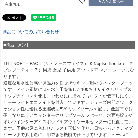
再入荷お知らせ
在庫切れ
商品についてのお問い合わせ
■商品コメント
THE NORTH FACE（ザ・ノースフェイス） K Nuptse Bootie 7（ヌ
プシブーティー 7 ）男児 女児 子供用 アウトドア スノーブーツにな
ります。
適度な耐水性と高い保温力を併せ持つキッズ用のウィンターブーツ
です。メイン素材にはっ水加工を施した100％リサイクルリップス
トップナイロンを使用。中わたには濡れてもロフトが低下しにくい
サーモライトエコメイドを封入しています。シューズ内部には、ク
ッション性に優れる圧縮成型EVAミッドソールを配し、低温下でも
硬くなりにくいウィンターグリップソールラバーと、氷面を捉えや
すいウインターアイスポッドをアウトソールセンターに配置してい
ます。子供の足に合わせたラスト形状で作り、日常からアクティブ
シーンまで多用途に活用できる機能で仕上げています。ヒールに