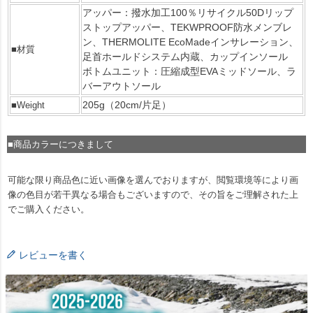
アッパー：撥水加工100％リサイクル50Dリップ
ストップアッパー、TEKWPROOF防水メンブレ
ン、THERMOLITE EcoMadeインサレーション、
■材質
足首ホールドシステム内蔵、カップインソール
ボトムユニット：圧縮成型EVAミッドソール、ラ
バーアウトソール
205g（20cm/片足）
■Weight
■商品カラーにつきまして
可能な限り商品色に近い画像を選んでおりますが、閲覧環境等により画
像の色目が若干異なる場合もございますので、その旨をご理解された上
でご購入ください。
レビューを書く