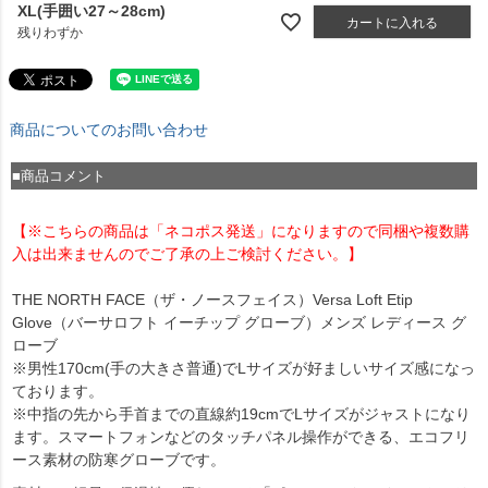
XL(手囲い27～28cm)
カートに入れる
残りわずか
商品についてのお問い合わせ
■商品コメント
【※こちらの商品は「ネコポス発送」になりますので同梱や複数購
入は出来ませんのでご了承の上ご検討ください。】
THE NORTH FACE（ザ・ノースフェイス）Versa Loft Etip
Glove（バーサロフト イーチップ グローブ）メンズ レディース グ
ローブ
※男性170cm(手の大きさ普通)でLサイズが好ましいサイズ感になっ
ております。
※中指の先から手首までの直線約19cmでLサイズがジャストになり
ます。スマートフォンなどのタッチパネル操作ができる、エコフリ
ース素材の防寒グローブです。