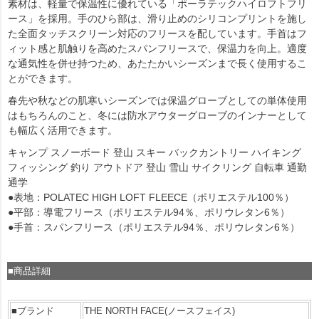
素材は、軽量で保温性に優れている「ポーラテックハイロフトフリ
ース」を採用。手のひら部は、滑り止めのシリコンプリントを施し
た全面タッチスクリーン対応のフリースを配しています。手首はフ
ィット感と肌触りを高めたスパンフリースで、保温力を向上。適度
な通気性を併せ持つため、あたたかいシーズンまで長く使用するこ
とができます。
春先や秋などの肌寒いシーズンでは保温グローブとしての単体使用
はもちろんのこと、冬には防水アウターグローブのインナーとして
も幅広く活用できます。
キャンプ スノーボード 登山 スキー バックカントリー ハイキング
フィッシング 釣り アウトドア 登山 雪山 サイクリング 自転車 通勤
通学
●表地：POLATEC HIGH LOFT FLEECE（ポリエステル100％）
●平部：導電フリース（ポリエステル94％、ポリウレタン6％）
●手首：スパンフリース（ポリエステル94％、ポリウレタン6％）
■商品詳細
■ブランド
THE NORTH FACE(ノースフェイス)