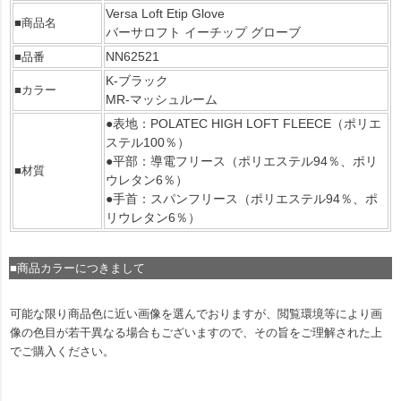
Versa Loft Etip Glove
■商品名
バーサロフト イーチップ グローブ
NN62521
■品番
K-ブラック
■カラー
MR-マッシュルーム
●表地：POLATEC HIGH LOFT FLEECE（ポリエ
ステル100％）
●平部：導電フリース（ポリエステル94％、ポリ
■材質
ウレタン6％）
●手首：スパンフリース（ポリエステル94％、ポ
リウレタン6％）
■商品カラーにつきまして
可能な限り商品色に近い画像を選んでおりますが、閲覧環境等により画
像の色目が若干異なる場合もございますので、その旨をご理解された上
でご購入ください。