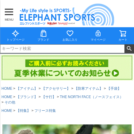
MENU
トップページ
ブランド
お気に入り
マイページ
カート
HOME
【アイテム】
【アクセサリー】
【防寒アイテム】
【手袋】
HOME
【ブランド】
【サ行】
THE NORTH FACE（ノースフェイス）
その他
HOME
【特集】
フリース特集