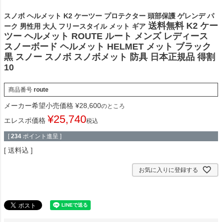
スノボ ヘルメット K2 ケーツー プロテクター 頭部保護 ゲレンデ パ
送料無料 K2 ケー
ーク 男性用 大人 フリースタイル メット ギア
ツー ヘルメット ROUTE ルート メンズ レディース
スノーボード ヘルメット HELMET メット ブラック
黒 スノー スノボ スノボメット 防具 日本正規品 得割
10
商品番号
route
メーカー希望小売価格
¥
28,600
のところ
¥
25,740
エレスポ価格
税込
[
234
ポイント進呈 ]
送料込
お気に入りに登録する