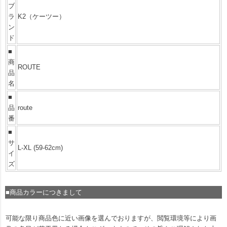
ブ
ラ
K2（ケーツー）
ン
ド
■
商
ROUTE
品
名
■
品
route
番
■
サ
L-XL (59-62cm)
イ
ズ
■商品カラーにつきまして
可能な限り商品色に近い画像を選んでおりますが、閲覧環境等により画