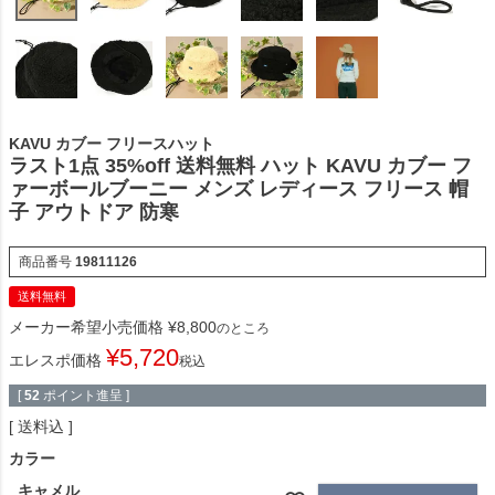
KAVU カブー フリースハット
ラスト1点 35%off 送料無料 ハット KAVU カブー フ
ァーボールブーニー メンズ レディース フリース 帽
子 アウトドア 防寒
商品番号
19811126
送料無料
メーカー希望小売価格
¥
8,800
のところ
¥
5,720
エレスポ価格
税込
[
52
ポイント進呈 ]
送料込
カラー
キャメル