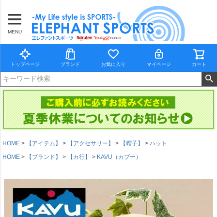
MENU
トップページ
ブランド
お気に入り
マイページ
カート
HOME
【アイテム】
【アクセサリー】
【帽子】
ハット
HOME
【ブランド】
【カ行】
KAVU（カブー）