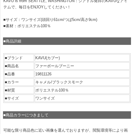
KAVU is from SEATTLE, WASHINGTON：シアトル発祥のKAVUなアイ
テムで、毎日をENJOYしてください！
■サイズ：ワンサイズ(頭回り61cm/つば5cm/高さ9cm)
■素材：ポリエステル100％
■商品詳細
■ブランド
KAVU(カブー)
■商品名
ファーボールブーニー
■品番
19811126
■カラー
キャメル/ブラックスモーク
■材質
ポリエステル100％
■サイズ
ワンサイズ
■商品カラーにつきまして
可能な限り商品色に近い画像を選んでおりますが、閲覧環境等により画