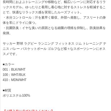
長時間におよぶトレーニングや移動など、幅広いシーンに対応するリラ
ックスモデル。ゆったりと着用し着心地に対するストレスを軽減するこ
とで、快適なリラックス感を実現したルーズフィット。
・水分コントロール：汗を素早く吸収、外部へ発散し、アスリートの身
体を常にドライに保つ。
・抗菌防臭：イヤな臭いの原因となる細菌の増殖を抑制し、防臭効果を
発揮。
サッカー 野球 ラグビー ランニング フィットネス ジム トレーニング テ
ニス バレー バスケットボール ゴルフなど様々なスポーツシーンにオス
スメです。
■カラー
001：BLK/WHT
100：WHT/BLK
410：MDN/WHT
■材質
ポリエステル100%