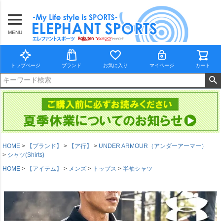
MENU
トップページ
ブランド
お気に入り
マイページ
カート
HOME
【ブランド】
【ア行】
UNDER ARMOUR（アンダーアーマー）
シャツ(Shirts)
HOME
【アイテム】
メンズ
トップス
半袖シャツ