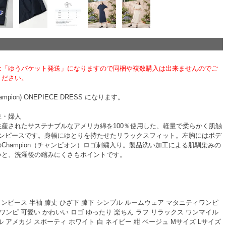
は「ゆうパケット発送」になりますので同梱や複数購入は出来ませんのでご
ください。
pion) ONEPIECE DRESS になります。
性・婦人
生産されたサステナブルなアメリカ綿を100％使用した、軽量で柔らかく肌触
ワンピースです。身幅にゆとりを持たせたリラックスフィット。左胸にはボデ
Champion（チャンピオン）ロゴ刺繍入り。製品洗い加工による肌馴染みの
いと、洗濯後の縮みにくさもポイントです。
ワンピース 半袖 膝丈 ひざ下 膝下 シンプル ルームウェア マタニティワンピ
ワンピ 可愛い かわいい ロゴ ゆったり 楽ちん ラフ リラックス ワンマイル
 アメカジ スポーティ ホワイト 白 ネイビー 紺 ベージュ Mサイズ Lサイズ