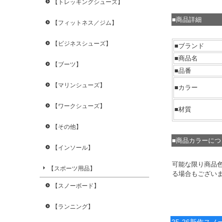
【トレッキングシューズ】
■商品詳細
【フィットネス／ジム】
【ビジネスシューズ】
■ブランド
■商品名
【ブーツ】
■品番
【マリンシューズ】
■カラー
【ワークシューズ】
■材質
【その他】
■商品カラーに
【インソール】
可能な限り商品
【スポーツ用品】
る場合もござい
【スノーボード】
【ランニング】
25-26新作ス