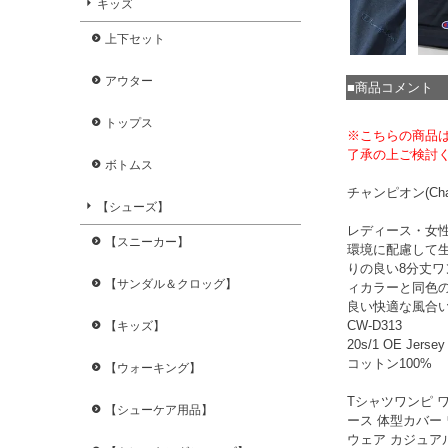
キッズ
上下セット
アウター
■商品コメント
トップス
※こちらの商品
了承の上ご検討
ボトムス
チャンピオン(Cham
【シューズ】
レディース・女
【スニーカー】
環境に配慮して
りの良い8分丈
【サンダル＆クロッグ】
ィカラーと同色の
良い快適な風合
CW-D313
【キッズ】
20s/1 OE Jersey
コットン100%
【ウォーキング】
Tシャツワンピ 
【シューケア用品】
ース 体型カバー 
ウェア カジュアル