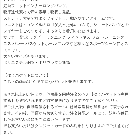
定番フィットインナーロングパンツ。
吸汗速乾素材で汗を素早く吸収し発散。
ストレッチ素材で程よくフィットし、動きやすいアイテムです。
ウエストはヒュンメルのロゴが入った薄いゴムで、ショートパンツとの
レイヤーもごろつかず、すっきりと着用いただけます。
サッカー 野球 ラグビー ランニング フィットネス ジム トレーニング テ
ニス バレー バスケットボール ゴルフなど様々なスポーツシーンにオス
スメです。
大きいサイズもあります。
ポリエステル84%・ポリウレタン16%
【ゆうパケットについて】
こちらの商品は1点までゆうパケット発送可能です。
※それ以上のご注文や、他商品を同時注文のうえ【ゆうパケットを利用
する】を選択されますと通常発送になりますのでご了承ください。
※ご注文後に自動送信されるメールには通常送料が加算されて表示され
ます。その後、当店からお送りするご注文確認メールにて、送料を修正
したお支払い金額をご連絡いたします。
※お支払い方法はクレジットカードのみ対象になりますのでご注意くだ
さい。