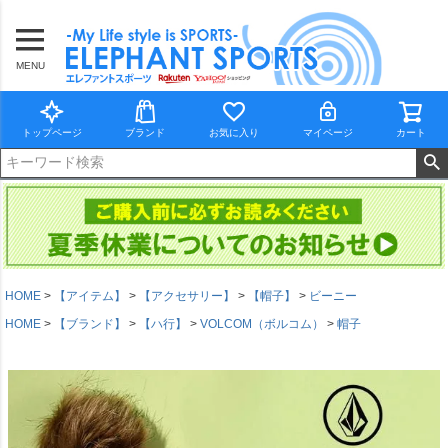
MENU
トップページ
ブランド
お気に入り
マイページ
カート
HOME
【アイテム】
【アクセサリー】
【帽子】
ビーニー
HOME
【ブランド】
【ハ行】
VOLCOM（ボルコム）
帽子