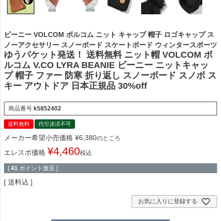
ビーニー VOLCOM ボルコム ニット キャップ 帽子 ロゴキャップ ス
ノーアクセサリー スノーボード スケートボード ウィンタースポーツ
ゆうパケット発送！ 送料無料 ニット帽 VOLCOM ボ
ルコム V.CO LYRA BEANIE ビーニー ニットキャッ
プ 帽子 ファー 防寒 折り返し スノーボード スノボ ス
キー アウトドア 日本正規品 30%off
商品番号
k5852402
送料無料
代引決済不可
メーカー希望小売価格
¥
6,380
のところ
¥
4,460
エレスポ価格
税込
[
41
ポイント進呈 ]
送料込
お気に入りに登録する