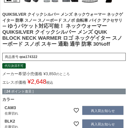
QUIKSILVER クイックシルバー メンズ ネックウォーマー ネックゲ
イター 防寒 スノー スノーボード スノボ 自転車 バイク アクセサリ
ゆうパケット対応可能！ ネックウォーマー
ー
QUIKSILVER クイックシルバー メンズ QUIK
BLOCK NECK WARMER ロゴ ネックゲイター スノ
ーボード スノボ スキー 通勤 通学 防寒 30%off
商品番号
qoa174322
代引決済不可
メーカー希望小売価格
¥
3,850
のところ
¥
2,648
エレスポ価格
税込
[
24
ポイント進呈 ]
カラー
CAM3
再入荷お知らせ
在庫切れ
BLK2
再入荷お知らせ
在庫切れ