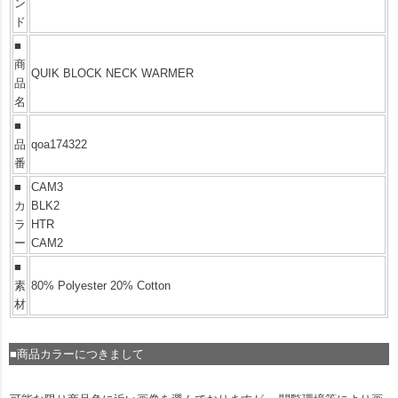
ン
ド
■
商
QUIK BLOCK NECK WARMER
品
名
■
品
qoa174322
番
■
CAM3
カ
BLK2
ラ
HTR
ー
CAM2
■
素
80% Polyester 20% Cotton
材
■商品カラーにつきまして