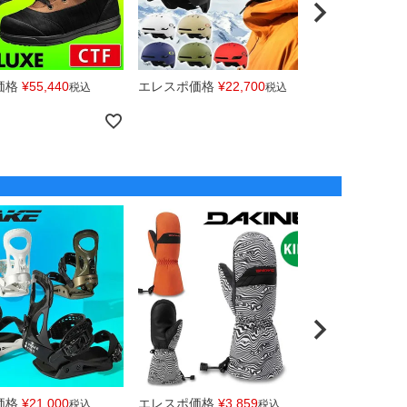
価格
¥
55,440
エレスポ価格
¥
22,700
エレスポ価
税込
税込
価格
¥
21,000
エレスポ価格
¥
3,859
エレスポ価
税込
税込