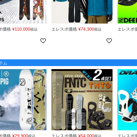
ポ価格
¥
110,000
エレスポ価格
¥
74,300
エレスポ
税込
税込
テム
ポ価格
¥
29,900
エレスポ価格
¥
54,000
エレスポ
税込
税込