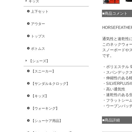
キッズ
上下セット
■商品コメント
アウター
HORSEFEATHE
トップス
通気性と速乾性
このネックウォ
ボトムス
スノーボードや
です。
【シューズ】
・ポリエステル 9
【スニーカー】
・スパンデックス
・伸縮性のある
・SILVERPLU
【サンダル＆クロッグ】
・高い通気性
・速乾性のある
【キッズ】
・フラットシー
・ウーブンパッ
【ウォーキング】
■商品詳細
【シューケア用品】