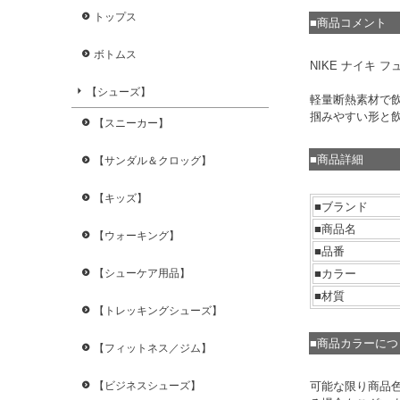
トップス
■商品コメント
ボトムス
NIKE ナイキ フ
【シューズ】
軽量断熱素材で
掴みやすい形と飲
【スニーカー】
■商品詳細
【サンダル＆クロッグ】
【キッズ】
■ブランド
■商品名
【ウォーキング】
■品番
■カラー
【シューケア用品】
■材質
【トレッキングシューズ】
■商品カラーに
【フィットネス／ジム】
可能な限り商品
【ビジネスシューズ】