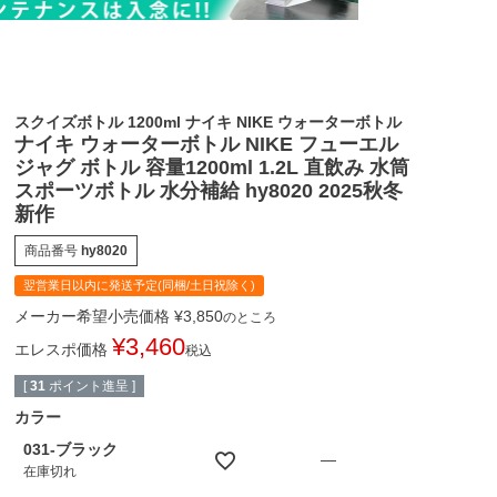
スクイズボトル 1200ml ナイキ NIKE ウォーターボトル
ナイキ ウォーターボトル NIKE フューエル
ジャグ ボトル 容量1200ml 1.2L 直飲み 水筒
スポーツボトル 水分補給 hy8020 2025秋冬
新作
商品番号
hy8020
翌営業日以内に発送予定(同梱/土日祝除く)
メーカー希望小売価格
¥
3,850
のところ
¥
3,460
エレスポ価格
税込
[
31
ポイント進呈 ]
カラー
031-ブラック
—
在庫切れ