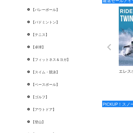
厳選セールアイ
【バレーボール】
【バドミントン】
【テニス】
【卓球】
【フィットネス＆ヨガ】
エレス
【スイム・競泳】
【ベースボール】
【ゴルフ】
PICKUP！ス
【アウトドア】
【登山】