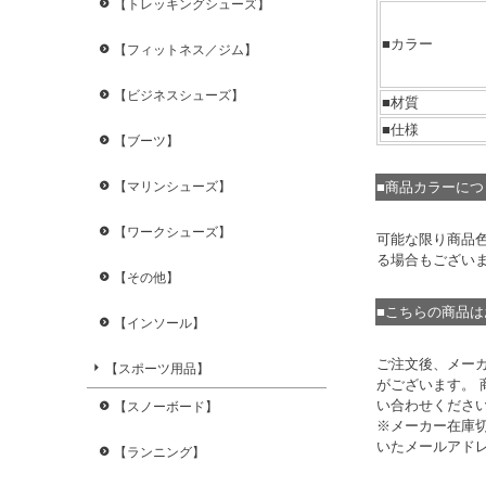
【トレッキングシューズ】
■カラー
【フィットネス／ジム】
【ビジネスシューズ】
■材質
■仕様
【ブーツ】
■商品カラーに
【マリンシューズ】
【ワークシューズ】
可能な限り商品
る場合もござい
【その他】
■こちらの商品
【インソール】
ご注文後、メー
【スポーツ用品】
がございます。
い合わせくださ
【スノーボード】
※メーカー在庫
いたメールアド
【ランニング】