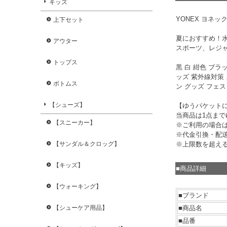
キッズ
YONEX ヨネッ
上下セット
夏におすすめ！
アウター
スポーツ、レジ
トップス
黒 白 紺色 ブラ
ッズ 紫外線対策
ボトムス
ン グッズ フェス
【シューズ】
【ゆうパケット
当商品は1点ま
【スニーカー】
※ご利用の場合
※代金引換・配
※上限数を超え
【サンダル＆クロッグ】
【キッズ】
■商品詳細
【ウォーキング】
■ブランド
■商品名
【シューケア用品】
■品番