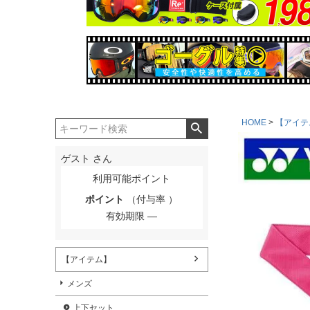
HOME
【アイテ
ゲスト
さん
利用可能ポイント
ポイント
（付与率 ）
有効期限
【アイテム】
メンズ
上下セット