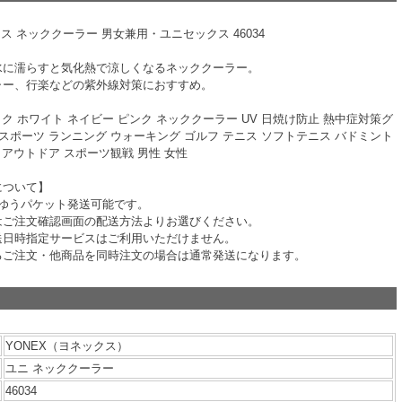
クス ネッククーラー 男女兼用・ユニセックス 46034
水に濡らすと気化熱で涼しくなるネッククーラー。
ャー、行楽などの紫外線対策におすすめ。
ック ホワイト ネイビー ピンク ネッククーラー UV 日焼け防止 熱中症対策グ
 スポーツ ランニング ウォーキング ゴルフ テニス ソフトテニス バドミント
 アウトドア スポーツ観戦 男性 女性
について】
でゆうパケット発送可能です。
はご注文確認画面の配送方法よりお選びください。
送日時指定サービスはご利用いただけません。
るご注文・他商品を同時注文の場合は通常発送になります。
YONEX（ヨネックス）
ユニ ネッククーラー
46034