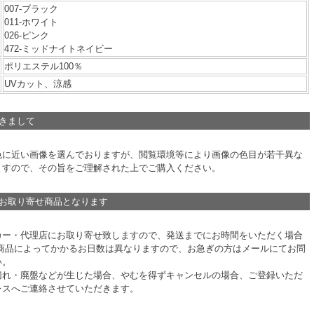
007-ブラック
011-ホワイト
026-ピンク
472-ミッドナイトネイビー
ポリエステル100％
UVカット、涼感
つきまして
色に近い画像を選んでおりますが、閲覧環境等により画像の色目が若干異な
ますので、その旨をご理解された上でご購入ください。
はお取り寄せ商品となります
カー・代理店にお取り寄せ致しますので、発送までにお時間をいただく場合
 商品によってかかるお日数は異なりますので、お急ぎの方はメールにてお問
い。
切れ・廃盤などが生じた場合、やむを得ずキャンセルの場合、ご登録いただ
レスへご連絡させていただきます。