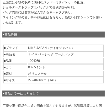
正面には小物の収納に便利なジッパー付きポケットを配置。
ショルダーストラップはバックルで長さ調節が可能。
バッグ内側には名前が記入できるネームタグあり。
スイミング等の習い事や部活動はもちろん、幅広い日常シーンでお使い
いただけます。
■商品詳細
■ブランド
NIKE-JAPAN（ナイキジャパン）
■商品名
ナイキ ベーシック プールバッグ
■品番
1994039
■カラー
0027-ミント
■素材
ポリエステル
■サイズ
27×40×18cm（14L）
■商品カラーにつきまして
可能な限り商品色に近い画像を選んでおりますが、閲覧環境等により画