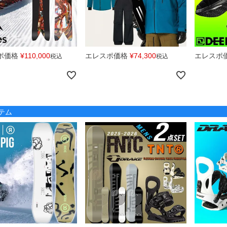
ポ価格
¥
110,000
エレスポ価格
¥
74,300
エレスポ
税込
税込
テム