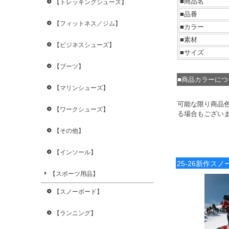
■商品名
【トレッキングシューズ】
■品番
【フィットネス／ジム】
■カラー
■素材
【ビジネスシューズ】
■サイズ
【ブーツ】
■商品カラーに
【マリンシューズ】
可能な限り商品
【ワークシューズ】
る場合もござい
【その他】
【インソール】
25-26新作ス
【スポーツ用品】
【スノーボード】
【ランニング】