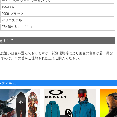
ナイキ ベーシック プールバッグ
1994039
0009-ブラック
ポリエステル
27×40×18cm（14L）
つきまして
色に近い画像を選んでおりますが、閲覧環境等により画像の色目が若干異な
ますので、その旨をご理解された上でご購入ください。
ノーアイテム