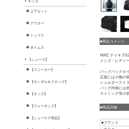
キッズ
上下セット
アウター
トップス
■商品コメント
ボトムス
NIKE ナイキ 
【シューズ】
メンズ・レディ
【スニーカー】
バッグパックタ
正面には小物の
【サンダル＆クロッグ】
ショルダースト
バッグ内側には
スイミング等の
【キッズ】
【ウォーキング】
■商品詳細
【シューケア用品】
■ブランド