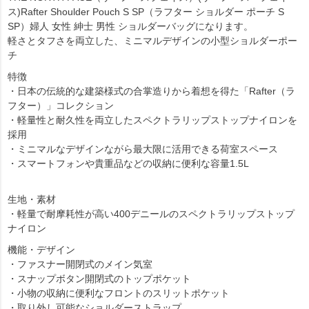
ス)Rafter Shoulder Pouch S SP（ラフター ショルダー ポーチ S
SP）婦人 女性 紳士 男性 ショルダーバッグになります。
軽さとタフさを両立した、ミニマルデザインの小型ショルダーポー
チ
特徴
・日本の伝統的な建築様式の合掌造りから着想を得た「Rafter（ラ
フター）」コレクション
・軽量性と耐久性を両立したスペクトラリップストップナイロンを
採用
・ミニマルなデザインながら最大限に活用できる荷室スペース
・スマートフォンや貴重品などの収納に便利な容量1.5L
生地・素材
・軽量で耐摩耗性が高い400デニールのスペクトラリップストップ
ナイロン
機能・デザイン
・ファスナー開閉式のメイン気室
・スナップボタン開閉式のトップポケット
・小物の収納に便利なフロントのスリットポケット
・取り外し可能なショルダーストラップ