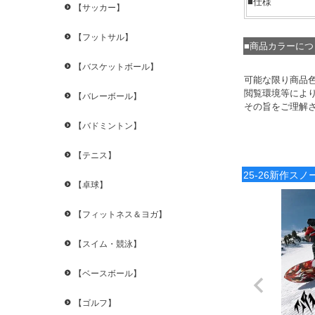
■仕様
【サッカー】
【フットサル】
■商品カラーに
【バスケットボール】
可能な限り商品
閲覧環境等によ
【バレーボール】
その旨をご理解
【バドミントン】
【テニス】
25-26新作ス
【卓球】
【フィットネス＆ヨガ】
【スイム・競泳】
【ベースボール】
【ゴルフ】