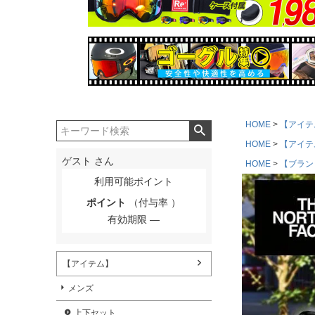
HOME
【アイテ
HOME
【アイテ
ゲスト
さん
HOME
【ブラン
利用可能ポイント
ポイント
（付与率 ）
有効期限
【アイテム】
メンズ
上下セット