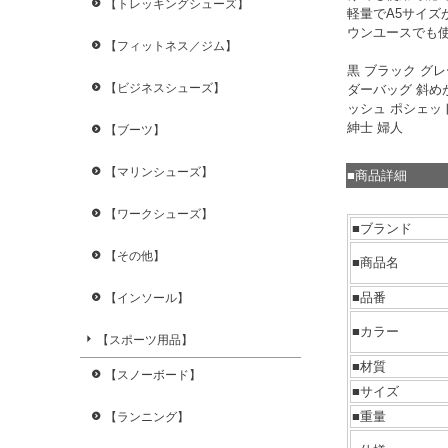
【トレッキングシューズ】
軽量でA5サイ
ウンユースでも
【フィットネス／ジム】
黒 ブラック グ
【ビジネスシューズ】
ダーバッグ 斜め
ッシュ ポシェット
紳士 婦人
【ブーツ】
【マリンシューズ】
■商品詳細
【ワークシューズ】
■ブランド
【その他】
■商品名
■品番
【インソール】
■カラー
【スポーツ用品】
■材質
【スノーボード】
■サイズ
■重量
【ランニング】