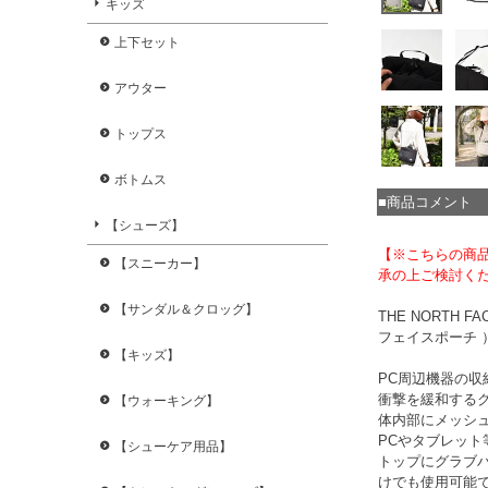
キッズ
上下セット
アウター
トップス
ボトムス
■商品コメント
【シューズ】
【※こちらの商
【スニーカー】
承の上ご検討く
【サンダル＆クロッグ】
THE NORTH 
フェイスポーチ 
【キッズ】
PC周辺機器の
衝撃を緩和する
【ウォーキング】
体内部にメッシ
PCやタブレッ
【シューケア用品】
トップにグラブ
けでも使用可能