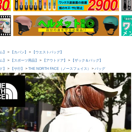
ム】
【カバン】
【ウエストバッグ】
ム】
【スポーツ用品】
【アウトドア】
【ザック＆バッグ】
ド】
【サ行】
THE NORTH FACE（ノースフェイス）
バッグ