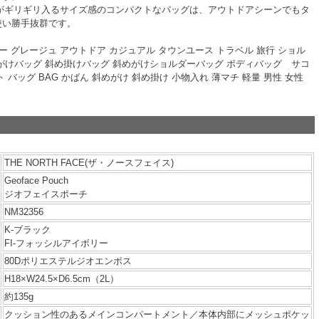
ズがギリギリ入るサイズ感のコンパクトなバッグは、アウトドアシーンでもタ
使い勝手抜群です。
レー グレージュ アウトドア カジュアル タウンユース トラベル 旅行 ショル
がけバッグ 斜め掛けバッグ 斜めがけショルダーバッグ ボディバッグ サコ
 バッグ BAG かばん 斜めがけ 斜め掛け 小物入れ 薄マチ 軽量 男性 女性
THE NORTH FACE(ザ・ノースフェイス)
Geoface Pouch
ジオフェイスポーチ
NM32356
K-ブラック
FI-フォッシルアイボリー
80Dポリエステルジオエンボス
H18×W24.5×D6.5cm（2L）
約135g
クッション性のあるメインコンパートメント／本体内部にメッシュポケッ