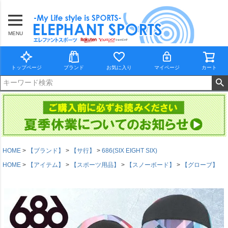
MENU
トップページ
ブランド
お気に入り
マイページ
カート
HOME
【ブランド】
【サ行】
686(SIX EIGHT SIX)
HOME
【アイテム】
【スポーツ用品】
【スノーボード】
【グローブ】