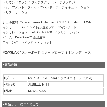
・サウンドタッチ™ タッチスクリーン・テクノロジー
・ムーブメント・フィット™ハンド・アーティキュレーション
・リストリーシュ
シェル素材: 2-Layer Dense Oxford infiDRY® 10K Fabric + DWR
インサート： infiDRY® 防水透湿グローブインサート
インサレーション： infiLOFT® 200g インサレーション
パーム：DuraGrain™ 合成皮革
ライニング：マイクロ・トリコット
M2WGLV307 スノーボード スノー グローブ ミトン レディース
■商品詳細
■ブランド
686 SIX EIGHT SIX(シックスエイトシックス)
■商品名
JUBILEE MITT
■品番
M2WGLV307
■商品カラーにつきまして