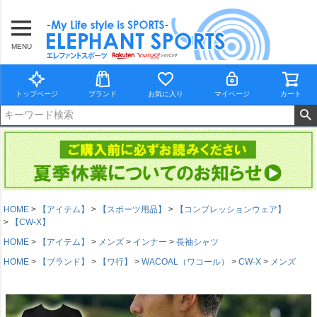
MENU
トップページ
ブランド
お気に入り
マイページ
カート
HOME
【アイテム】
【スポーツ用品】
【コンプレッションウェア】
【CW-X】
HOME
【アイテム】
メンズ
インナー
長袖シャツ
HOME
【ブランド】
【ワ行】
WACOAL（ワコール）
CW-X
メンズ