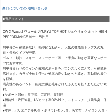
商品についてのお問い合わせ
■商品コメント
CW-X Wacoal ワコール JYURYU TOP HOT ジュウリュウ ホット HIGH
PERFORMANCE 紳士・男性用
肩甲骨の可動域を広げ、効率的な動きへ。人気の機能性トップスの丸
首・長袖タイプが登場。
ゴルフ・球技・スキー・スノーボード等、上半身の動きが重要なスポー
ツにおすすめ。
肩甲骨まわりのラインが左右の肩甲骨をバランスよく支えて、可動域を
広げます。カラダ全体を使った効率の良い動きへと導き、運動時の疲労
を軽減。
嵩高性のあるインレー組織に微起毛をかけたふんわり軽くあたたかい素
材。
●サポート部位：肩甲骨、広背筋、腹斜筋
●機能性：吸汗速乾、UVカット率90%以上、ストレッチ、抗菌防臭、保
温
●本体：ポリエステル95％・ポリウレタン5％、あて布：ナイロン80％・