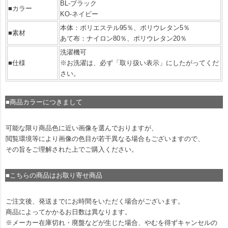
BL-ブラック
■カラー
KO-ネイビー
本体：ポリエステル95％、ポリウレタン5％
■素材
あて布：ナイロン80％、ポリウレタン20％
洗濯機可
■仕様
※お洗濯は、必ず「取り扱い表示」にしたがってくだ
さい。
■商品カラーにつきまして
可能な限り商品色に近い画像を選んでおりますが、
閲覧環境等により画像の色目が若干異なる場合もございますので、
その旨をご理解された上でご購入ください。
■こちらの商品はお取り寄せ商品
ご注文後、発送までにお時間をいただく場合がございます。
商品によってかかるお日数は異なります。
※メーカー在庫切れ・廃盤などが生じた場合、やむを得ずキャンセルの