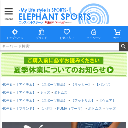
MENU
トップページ
ブランド
お気に入り
マイページ
カート
HOME
【アイテム】
【スポーツ用品】
【サッカー】
【パンツ】
HOME
【アイテム】
キッズ
ボトムス
HOME
【アイテム】
【スポーツ用品】
【フットサル】
【ウェア】
HOME
【ブランド】
【ハ行】
PUMA（プーマ）
ボトムス
キッズ