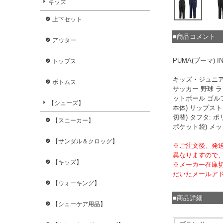
キッズ
上下セット
■商品コメント
アウター
PUMA(プーマ) I
トップス
キッズ・ジュニ
ボトムス
サッカー 野球 
ットボール ゴ
【シューズ】
本体) リップスト
切替) タフタ: ポ
【スニーカー】
ポケット袋) メッ
【サンダル＆クロッグ】
※ご注文後、発
異なりますので
【キッズ】
※メーカー在庫
だいたメールア
【ウォーキング】
■商品詳細
【シューケア用品】