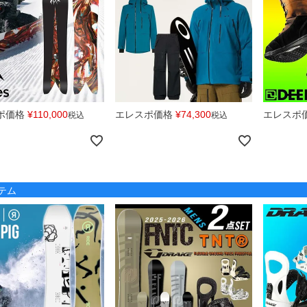
ポ価格
¥
110,000
エレスポ価格
¥
74,300
エレスポ
税込
税込
テム