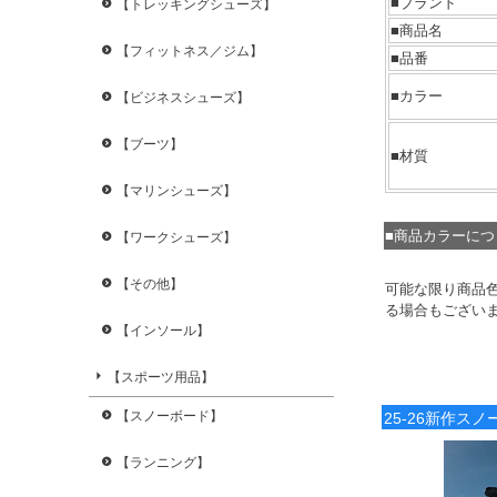
■ブランド
【トレッキングシューズ】
■商品名
【フィットネス／ジム】
■品番
■カラー
【ビジネスシューズ】
【ブーツ】
■材質
【マリンシューズ】
■商品カラーに
【ワークシューズ】
【その他】
可能な限り商品
る場合もござい
【インソール】
【スポーツ用品】
【スノーボード】
25-26新作ス
【ランニング】