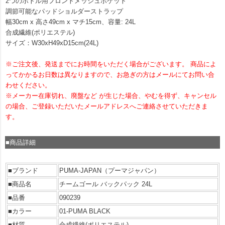
2つのボトル用フロントメッシュポケット
調節可能なパッドショルダーストラップ
幅30cm x 高さ49cm x マチ15cm、容量: 24L
合成繊維(ポリエステル)
サイズ：W30xH49xD15cm(24L)
※ご注文後、発送までにお時間をいただく場合がございます。 商品によ
ってかかるお日数は異なりますので、お急ぎの方はメールにてお問い合
わせください。
※メーカー在庫切れ、廃盤など が生じた場合、やむを得ず、キャンセル
の場合、ご登録いただいたメールアドレスへご連絡させていただきま
す。
■商品詳細
■ブランド
PUMA-JAPAN（プーマジャパン）
■商品名
チームゴール バックパック 24L
■品番
090239
■カラー
01-PUMA BLACK
■材質
合成繊維(ポリエステル)